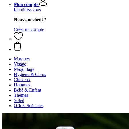
Mon compte
Identifiez-vous
Nouveau client ?
Créer un compte
Marques
Visage
Maquillage
Hygiène & Corps
Cheveux
Hommes
Bébé & Enfant
Thèmes
Soleil
Offres Spéciales