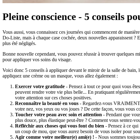
Pleine conscience - 5 conseils po
Vous aussi, vous connaissez ces journées qui commencent de manière s
Do-Liste, mais à chaque case cochée, deux nouvelles apparaissent ? Et
plus été négligés.
Bonne nouvelle cependant, vous pouvez réussir à trouver quelques minut
pour appliquer vos soins du visage.
Voici donc 5 conseils à appliquer devant le miroir de la salle de bain, l
appliquez une crème ou un masque, vous allez également :
Exercer votre gratitude
- Pensez à tout ce pour quoi vous êtes
peuvent rendre votre vie plus belle... En pratiquant régulièreme
votre attention sur ces choses positives.
Reconnaître la beauté en vous
- Regardez-vous VRAIMENT dans 
votre nez, vos yeux ou vos joues ? De cette façon, vous vous c
Toucher votre peau avec soin et attention
- Pendant que vous 
plus douce, plus élastique peut-être ? Comment vous sentez-vou
Réfléchir aux choses qui vous font du bien
- Pensez à ce qui
un coup de mou, que vous aurez besoin de vous isoler pour souff
Agir comme votre meilleur(e) ami(e) !
- Nous sommes toujours