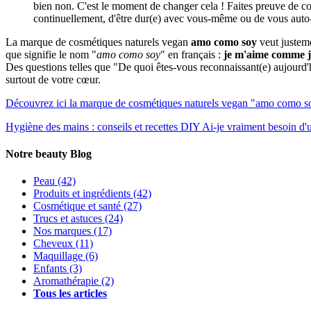
bien non. C'est le moment de changer cela ! Faites preuve de co
continuellement, d'être dur(e) avec vous-même ou de vous auto-
La marque de cosmétiques naturels vegan
amo como soy
veut justeme
que signifie le nom "
amo como soy
" en français :
je m'aime comme j
Des questions telles que "De quoi êtes-vous reconnaissant(e) aujourd'
surtout de votre cœur.
Découvrez ici la marque de cosmétiques naturels vegan "amo como s
Hygiène des mains : conseils et recettes DIY
Ai-je vraiment besoin d'
Notre beauty Blog
Peau
(42)
Produits et ingrédients
(42)
Cosmétique et santé
(27)
Trucs et astuces
(24)
Nos marques
(17)
Cheveux
(11)
Maquillage
(6)
Enfants
(3)
Aromathérapie
(2)
Tous les articles