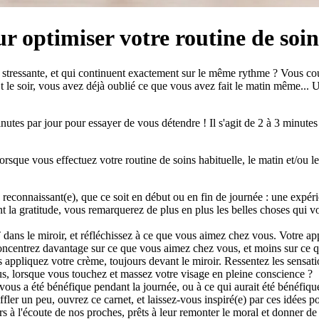
ur optimiser votre routine de soin
tressante, et qui continuent exactement sur le même rythme ? Vous cour
 le soir, vous avez déjà oublié ce que vous avez fait le matin même... U
es par jour pour essayer de vous détendre ! Il s'agit de 2 à 3 minutes s
orsque vous effectuez votre routine de soins habituelle, le matin et/ou le
 reconnaissant(e), que ce soit en début ou en fin de journée : une expér
nt la gratitude, vous remarquerez de plus en plus les belles choses qui 
le miroir, et réfléchissez à ce que vous aimez chez vous. Votre appa
oncentrez davantage sur ce que vous aimez chez vous, et moins sur ce 
appliquez votre crème, toujours devant le miroir. Ressentez les sensat
s, lorsque vous touchez et massez votre visage en pleine conscience ?
 vous a été bénéfique pendant la journée, ou à ce qui aurait été bénéfiqu
ler un peu, ouvrez ce carnet, et laissez-vous inspiré(e) par ces idées p
 à l'écoute de nos proches, prêts à leur remonter le moral et donner d