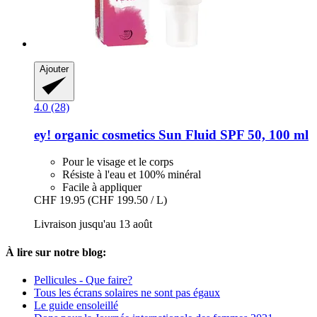
Ajouter
4.0 (28)
ey! organic cosmetics
Sun Fluid SPF 50, 100 ml
Pour le visage et le corps
Résiste à l'eau et 100% minéral
Facile à appliquer
CHF 19.95
(CHF 199.50 / L)
Livraison jusqu'au 13 août
À lire sur notre blog:
Pellicules - Que faire?
Tous les écrans solaires ne sont pas égaux
Le guide ensoleillé