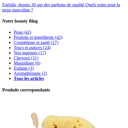
Farfalla, depuis 30 ans des parfums de qualité
Quels soins pour la
peau masculine ?
Notre beauty Blog
Peau
(42)
Produits et ingrédients
(42)
Cosmétique et santé
(27)
Trucs et astuces
(24)
Nos marques
(17)
Cheveux
(11)
Maquillage
(6)
Enfants
(3)
Aromathérapie
(2)
Tous les articles
Produits correspondants