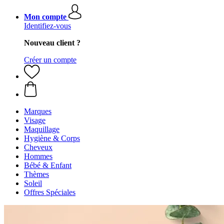
Mon compte
Identifiez-vous
Nouveau client ?
Créer un compte
Marques
Visage
Maquillage
Hygiène & Corps
Cheveux
Hommes
Bébé & Enfant
Thèmes
Soleil
Offres Spéciales