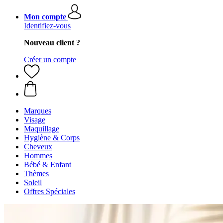
Mon compte
Identifiez-vous
Nouveau client ?
Créer un compte
Marques
Visage
Maquillage
Hygiène & Corps
Cheveux
Hommes
Bébé & Enfant
Thèmes
Soleil
Offres Spéciales