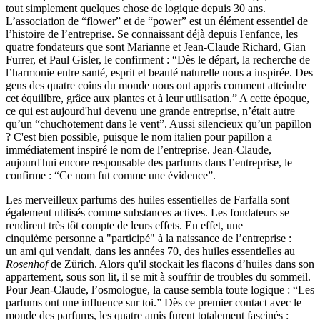
tout simplement quelques chose de logique depuis 30 ans.
L’association de “flower” et de “power” est un élément essentiel de
l’histoire de l’entreprise. Se connaissant déjà depuis l'enfance, les
quatre fondateurs que sont Marianne et Jean-Claude Richard, Gian
Furrer, et Paul Gisler, le confirment : “Dès le départ, la recherche de
l’harmonie entre santé, esprit et beauté naturelle nous a inspirée. Des
gens des quatre coins du monde nous ont appris comment atteindre
cet équilibre, grâce aux plantes et à leur utilisation.” A cette époque,
ce qui est aujourd'hui devenu une grande entreprise, n’était autre
qu’un “chuchotement dans le vent”. Aussi silencieux qu’un papillon
? C'est bien possible, puisque le nom italien pour papillon a
immédiatement inspiré le nom de l’entreprise. Jean-Claude,
aujourd'hui encore responsable des parfums dans l’entreprise, le
confirme : “Ce nom fut comme une évidence”.
Les merveilleux parfums des huiles essentielles de Farfalla sont
également utilisés comme substances actives. Les fondateurs se
rendirent très tôt compte de leurs effets. En effet, une
cinquième personne a "participé" à la naissance de l’entreprise :
un ami qui vendait, dans les années 70, des huiles essentielles au
Rosenhof
de Zürich. Alors qu'il stockait les flacons d’huiles dans son
appartement, sous son lit, il se mit à souffrir de troubles du sommeil.
Pour Jean-Claude, l’osmologue, la cause sembla toute logique : “Les
parfums ont une influence sur toi.” Dès ce premier contact avec le
monde des parfums, les quatre amis furent totalement fascinés :