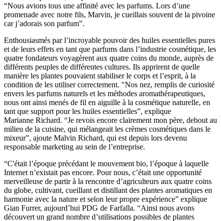
“Nous avions tous une affinité avec les parfums. Lors d’une
promenade avec notre fils, Marvin, je cueillais souvent de la pivoine
car j’adorais son parfum”.
Enthousiasmés par l’incroyable pouvoir des huiles essentielles pures
et de leurs effets en tant que parfums dans l’industrie cosmétique, les
quatre fondateurs voyagèrent aux quatre coins du monde, auprès de
différents peuples de différentes cultures. Ils apprirent de quelle
manière les plantes pouvaient stabiliser le corps et l’esprit, à la
condition de les utiliser correctement. "Nos nez, remplis de curiosité
envers les parfums naturels et les méthodes aromathérapeutiques,
nous ont ainsi menés de fil en aiguille à la cosmétique naturelle, en
tant que support pour les huiles essentielles”, explique
Marianne Richard. “Je revois encore clairement mon père, debout au
milieu de la cuisine, qui mélangeait les crèmes cosmétiques dans le
mixeur”, ajoute Malvin Richard, qui est depuis lors devenu
responsable marketing au sein de l’entreprise.
“C'était l’époque précédant le mouvement bio, l’époque à laquelle
Internet n’existait pas encore. Pour nous, c’était une opportunité
merveilleuse de partir à la rencontre d’agriculteurs aux quatre coins
du globe, cultivant, cueillant et distillant des plantes aromatiques en
harmonie avec la nature et selon leur propre expérience” explique
Gian Furrer, aujourd’hui PDG de Farfalla. “Ainsi nous avons
découvert un grand nombre d’utilisations possibles de plantes