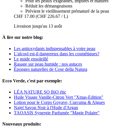
Pour les peaux exigeantes, impures et matures
Réduit les démangeaisons
Prévient le vieillissement prématuré de la peau
CHF 17.00
(CHF 226.67 / L)
Livraison jusqu'au 13 août
À lire sur notre blog:
Les antioxydants indispensables à votre peau
L'alcool est-il dangereux dans les cosmétiques?
Le guide ensoleillé
Rasage sur peau humide : nos astuces
Éponges naturelles de Cose della Natura
Ecco Verde, c'est par exemple:
LÉA NATURE SO BiO étic
Huile Visage Vanille-Citron Vert "Xmas-Edition"
Lotion pour le Corps Goyave, Curcuma & Algues
Najel Savon Noir à l'Huile d'Argan
TAOASIS Synergie Parfumée "Magie Polaire"
Nouveaux produits: