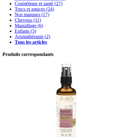
Cosmétique et santé
(27)
Trucs et astuces
(24)
Nos marques
(17)
Cheveux
(11)
Maquillage
(6)
Enfants
(3)
Aromathérapie
(2)
Tous les articles
Produits correspondants