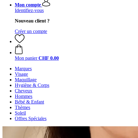
Mon compte
Identifiez-vous
Nouveau client ?
Créer un compte
Mon panier
CHF 0.00
Marques
Visage
Maquillage
Hygiène & Corps
Cheveux
Hommes
Bébé & Enfant
Thèmes
Soleil
Offres Spéciales