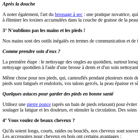
Après la douche
A noter également, l'art du
brossage à sec
: une pratique novatrice, qu
à éliminer les toxines accumulées dans la couche de graisse de la peau, 
3° N'oublions pas les mains et les pieds !
Nos mains sont des outils inégalés en termes de communication et de f
Comme prendre soin d'eux ?
La première étape : le nettoyage des ongles au quotidien, surtout lors
nettoyage quotidien à l'aide d'une brosse à dents et d'un soin nettoyant
Même chose pour nos pieds, qui, camouflés pendant plusieurs mois de s
pieds sont fatigués et endoloris, vos talons gercés, la peau épaisse et 
Quelques astuces pour garder des pieds en bonne santé
Utilisez une
pierre ponce
(après un bain de pieds relaxant) pour évite
soulager la fatigue et les douleurs, et stimuler la circulation. Des soi
4° Vous voulez de beaux cheveux ?
Qu'ils soient longs, courts, raides ou bouclés, nos cheveux sont souvent
Les accessoires pour cheveux en bois ont certains avantages :