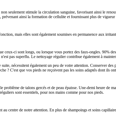
i non seulement stimule la circulation sanguine, favorisant ainsi le ren
prévenant ainsi la formation de cellulite et fournissant plus de vigueur 
onction, mais elles sont également soumises en permanence aux irritants
que ceux-ci sont longs, ou lorsque vous portez des faux-ongles. 90% des 
 n'est pas superflu. Le nettoyage régulier contribue également à mainteni
uite, nécessitent également un peu de votre attention. Conserver des pi
sèche ? C'est que vos pieds ne reçoivent pas les soins adaptés dont ils on
r le problème de talons gercés et de peau épaisse. Une-demi heure de ma
ns réguliers sont essentiels, pour nos mains comme pour nos pieds.
 au centre de notre attention. En plus de shampoings et soins capillaires 