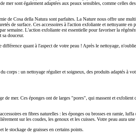
de mer sont également adaptées aux peaux sensibles, comme celles des b
amie de Cosa della Natura sont parfaites. La Nature nous offre une multitu
uretés de surface. Ces accessoires à l'action exfoliante et nettoyante e
 par semaine. L'action exfoliante est essentielle pour favoriser la régén
t sa douceur.
ifférence quant à l'aspect de votre peau ! Après le nettoyage, n'oublie
u corps : un nettoyage régulier et soigneux, des produits adaptés à votre
 de mer. Ces éponges ont de larges "pores", qui massent et exfolient d
essoires en fibres naturelles : les éponges ou brosses en ramie, luffa (
ulièrement sur les coudes, les genoux et les cuisses. Votre peau aura une
 et le stockage de graisses en certains points.