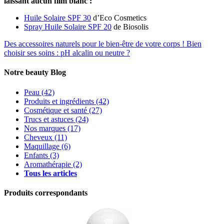
laissant aucun film blanc :
Huile Solaire SPF 30
d’Eco Cosmetics
Spray Huile Solaire SPF 20
de Biosolis
Des accessoires naturels pour le bien-être de votre corps !
Bien
choisir ses soins : pH alcalin ou neutre ?
Notre beauty Blog
Peau
(42)
Produits et ingrédients
(42)
Cosmétique et santé
(27)
Trucs et astuces
(24)
Nos marques
(17)
Cheveux
(11)
Maquillage
(6)
Enfants
(3)
Aromathérapie
(2)
Tous les articles
Produits correspondants