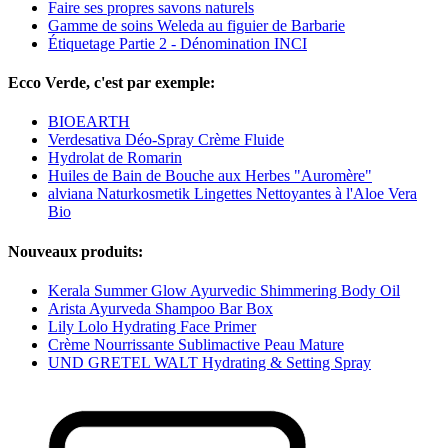
Faire ses propres savons naturels
Gamme de soins Weleda au figuier de Barbarie
Étiquetage Partie 2 - Dénomination INCI
Ecco Verde, c'est par exemple:
BIOEARTH
Verdesativa Déo-Spray Crème Fluide
Hydrolat de Romarin
Huiles de Bain de Bouche aux Herbes "Auromère"
alviana Naturkosmetik Lingettes Nettoyantes à l'Aloe Vera
Bio
Nouveaux produits:
Kerala Summer Glow Ayurvedic Shimmering Body Oil
Arista Ayurveda Shampoo Bar Box
Lily Lolo Hydrating Face Primer
Crème Nourrissante Sublimactive Peau Mature
UND GRETEL WALT Hydrating & Setting Spray