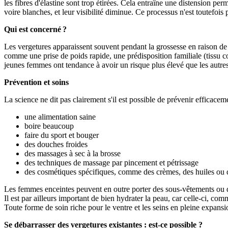
les fibres d'élastine sont trop étirées. Cela entraîne une distension pe
voire blanches, et leur visibilité diminue. Ce processus n'est toutefois 
Qui est concerné ?
Les vergetures apparaissent souvent pendant la grossesse en raison de la
comme une prise de poids rapide, une prédisposition familiale (tissu co
jeunes femmes ont tendance à avoir un risque plus élevé que les autres
Prévention et soins
La science ne dit pas clairement s'il est possible de prévenir efficaceme
une alimentation saine
boire beaucoup
faire du sport et bouger
des douches froides
des massages à sec à la brosse
des techniques de massage par pincement et pétrissage
des cosmétiques spécifiques, comme des crèmes, des huiles ou d
Les femmes enceintes peuvent en outre porter des sous-vêtements ou des
Il est par ailleurs important de bien hydrater la peau, car celle-ci, co
Toute forme de soin riche pour le ventre et les seins en pleine expans
Se débarrasser des vergetures existantes : est-ce possible ?