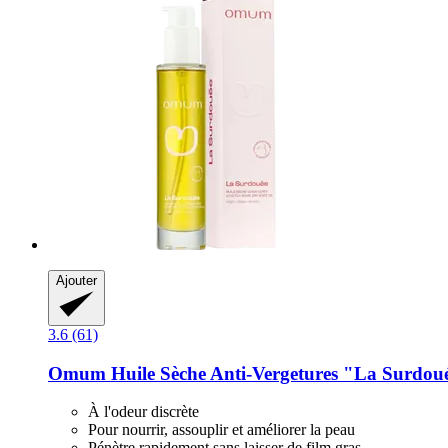
Ajouter
3.6 (61)
Omum
Huile Sèche Anti-​Vergetures "La Surdou
À l'odeur discrète
Pour nourrir, assouplir et améliorer la peau
Pénètre rapidement sans laisser de film gras