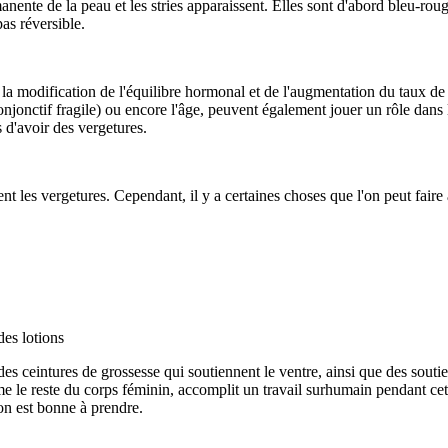
rmanente de la peau et les stries apparaissent. Elles sont d'abord bleu-rou
pas réversible.
 modification de l'équilibre hormonal et de l'augmentation du taux de cort
njonctif fragile) ou encore l'âge, peuvent également jouer un rôle dans l
 d'avoir des vergetures.
nt les vergetures. Cependant, il y a certaines choses que l'on peut faire à 
es lotions
 ceintures de grossesse qui soutiennent le ventre, ainsi que des soutie
mme le reste du corps féminin, accomplit un travail surhumain pendant cet
ion est bonne à prendre.