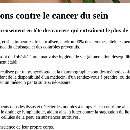
ons contre le cancer du sein
eusement en tête des cancers qui entraînent le plus de 
 tôt, et si la tumeur est très localisée, environ 90% des femmes atteintes
ce du dépistage et des contrôles préventifs.
 vont de l'obésité à une mauvaise hygiène de vie (alimentation déséquilib
ent établi.
 réalisée par un gynécologue et la mammographie sont des méthodes offic
ndant de la disponibilité d'un médecin, d'un rendez-vous à prendre, ou de 
c un médecin par la suite si nécessaire.
s dans les tissus et détecter les nodules à temps. Cela contribue ainsi à
le drainage lymphatique, aidant ainsi à lutter contre la stagnation du l
 cellules de la peau en substances nutritives.
nscience de leur propre corps.