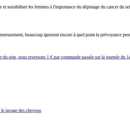
et sensibiliser les femmes à l'importance du dépistage du cancer du sei
eureusement, beaucoup ignorent encore à quel point la prévoyance peut êt
cer du sein, nous reversons 1 € par commande passée sur la journée du 1
 le lavage des cheveux