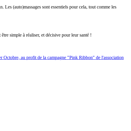
n. Les (auto)massages sont essentiels pour cela, tout comme les
re simple à réaliser, et décisive pour leur santé !
er Octobre, au profit de la campagne "Pink Ribbon" de l'association