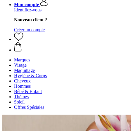
Mon compte
Identifiez-vous
Nouveau client ?
Créer un compte
Marques
Visage
Maquillage
Hygiène & Corps
Cheveux
Hommes
Bébé & Enfant
Thèmes
Soleil
Offres Spéciales