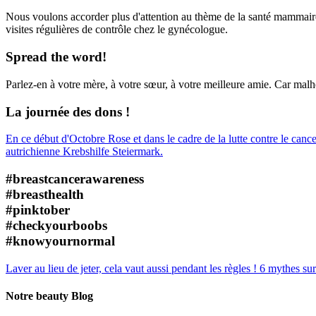
Nous voulons accorder plus d'attention au thème de la santé mammaire 
visites régulières de contrôle chez le gynécologue.
Spread the word!
Parlez-en à votre mère, à votre sœur, à votre meilleure amie. Car malh
La journée des dons !
En ce début d'Octobre Rose et dans le cadre de la lutte contre le can
autrichienne Krebshilfe Steiermark.
#breastcancerawareness
#breasthealth
#pinktober
#checkyourboobs
#knowyournormal
Laver au lieu de jeter, cela vaut aussi pendant les règles !
6 mythes sur
Notre beauty Blog