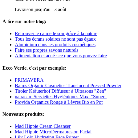
Livraison jusqu'au 13 août
À lire sur notre blog:
Retrouver le calme le soir grâce à la nature
Tous les écrans solaires ne sont pas égaux
Aluminium dans les produits cosmétiques
Faire ses propres savons naturels
Alimentation et acné : ce que vous pouvez faire
Ecco Verde, c'est par exemple:
PRIMAVERA
Baims Organic Cosmetics Translucent Pressed Powder
Tiroler Kräuterhof Diffuseur à Ultrasons "Zen"
natracare Serviettes Hygiéniques Maxi "Super"
Provida Organics Rouge à Lèvres Bio en Pot
Nouveaux produits:
Mad Hippie Cream Cleanser
Mad Hippie MicroDermabrasion Facial
Lily Lolo Hydrating Face Primer