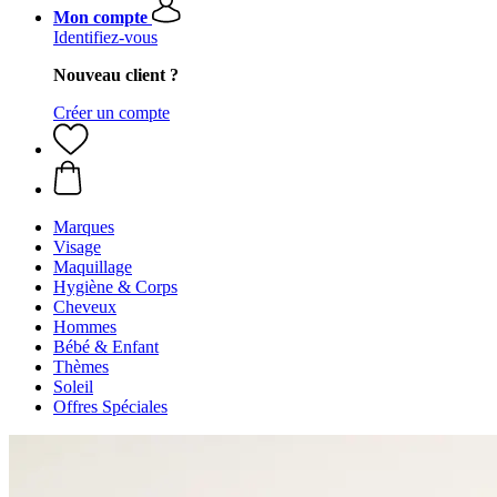
Mon compte
Identifiez-vous
Nouveau client ?
Créer un compte
Marques
Visage
Maquillage
Hygiène & Corps
Cheveux
Hommes
Bébé & Enfant
Thèmes
Soleil
Offres Spéciales