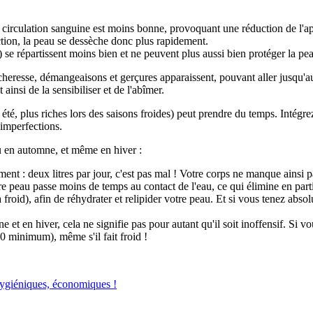
la circulation sanguine est moins bonne, provoquant une réduction de l'
tion, la peau se dessèche donc plus rapidement.
e répartissent moins bien et ne peuvent plus aussi bien protéger la pea
heresse, démangeaisons et gerçures apparaissent, pouvant aller jusqu'aux
insi de la sensibiliser et de l'abîmer.
été, plus riches lors des saisons froides) peut prendre du temps. Intégrez 
 imperfections.
u en automne, et même en hiver :
nt : deux litres par jour, c'est pas mal ! Votre corps ne manque ainsi pa
re peau passe moins de temps au contact de l'eau, ce qui élimine en parti
froid), afin de réhydrater et relipider votre peau. Et si vous tenez abso
e et en hiver, cela ne signifie pas pour autant qu'il soit inoffensif. Si 
0 minimum), même s'il fait froid !
hygiéniques, économiques !