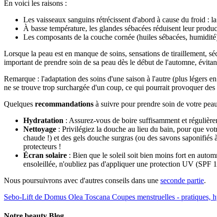
En voici les raisons :
Les vaisseaux sanguins rétrécissent d'abord à cause du froid : 
À basse température, les glandes sébacées réduisent leur produc
Les composants de la couche cornée (huiles sébacées, humidité) s
Lorsque la peau est en manque de soins, sensations de tiraillement, séc
important de prendre soin de sa peau dès le début de l'automne, évitant a
Remarque : l'adaptation des soins d'une saison à l'autre (plus légers en 
ne se trouve trop surchargée d'un coup, ce qui pourrait provoquer des
Quelques
recommandations
à suivre pour prendre soin de votre pea
Hydratation
: Assurez-vous de boire suffisamment et régulièreme
Nettoyage
: Privilégiez la douche au lieu du bain, pour que vot
chaude !) et des gels douche surgras (ou des savons saponifiés à 
protecteurs !
Écran solaire
: Bien que le soleil soit bien moins fort en automn
ensoleillée, n'oubliez pas d'appliquer une protection UV (SPF 1
Nous poursuivrons avec d'autres conseils dans une
seconde partie
.
Sebo-Lift de Domus Olea Toscana
Coupes menstruelles - pratiques, 
Notre beauty Blog