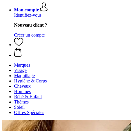
Mon compte
Identifiez-vous
Nouveau client ?
Créer un compte
Marques
Visage
Maquillage
Hygiène & Corps
Cheveux
Hommes
Bébé & Enfant
Thèmes
Soleil
Offres Spéciales