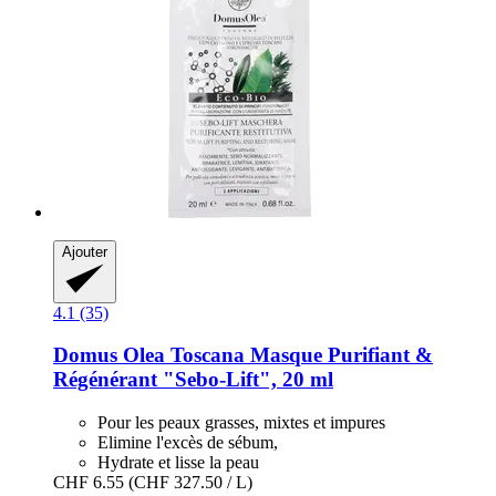
Ajouter
4.1 (35)
Domus Olea Toscana
Masque Purifiant &
Régénérant "Sebo-​Lift", 20 ml
Pour les peaux grasses, mixtes et impures
Elimine l'excès de sébum,
Hydrate et lisse la peau
CHF 6.55
(CHF 327.50 / L)