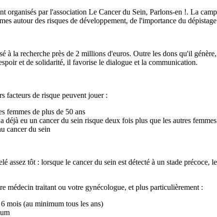
t organisés par l'association Le Cancer du Sein, Parlons-en !. La campag
emmes autour des risques de développement, de l'importance du dépistage e
sé à la recherche près de 2 millions d'euros. Outre les dons qu'il génè
spoir et de solidarité, il favorise le dialogue et la communication.
s facteurs de risque peuvent jouer :
des femmes de plus de 50 ans
a déjà eu un cancer du sein risque deux fois plus que les autres femme
au cancer du sein
elé assez tôt : lorsque le cancer du sein est détecté à un stade précoce,
tre médecin traitant ou votre gynécologue, et plus particulièrement :
es 6 mois (au minimum tous les ans)
mum