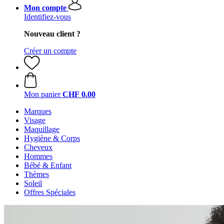
Mon compte
Identifiez-vous
Nouveau client ?
Créer un compte
Mon panier
CHF 0.00
Marques
Visage
Maquillage
Hygiène & Corps
Cheveux
Hommes
Bébé & Enfant
Thèmes
Soleil
Offres Spéciales