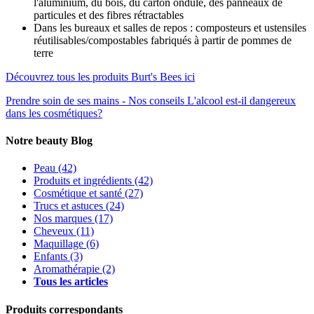
l'aluminium, du bois, du carton ondulé, des panneaux de
particules et des fibres rétractables
Dans les bureaux et salles de repos : composteurs et ustensiles
réutilisables/compostables fabriqués à partir de pommes de
terre
Découvrez tous les produits Burt's Bees ici
Prendre soin de ses mains - Nos conseils
L'alcool est-il dangereux
dans les cosmétiques?
Notre beauty Blog
Peau
(42)
Produits et ingrédients
(42)
Cosmétique et santé
(27)
Trucs et astuces
(24)
Nos marques
(17)
Cheveux
(11)
Maquillage
(6)
Enfants
(3)
Aromathérapie
(2)
Tous les articles
Produits correspondants