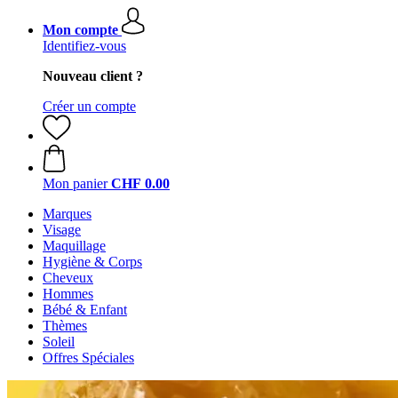
Mon compte
Identifiez-vous
Nouveau client ?
Créer un compte
Mon panier
CHF 0.00
Marques
Visage
Maquillage
Hygiène & Corps
Cheveux
Hommes
Bébé & Enfant
Thèmes
Soleil
Offres Spéciales