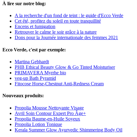
À lire sur notre blog:
A la recherche d'un fond de teint : le guide d'Ecco Verde
Cet été, profitez du soleil en toute tranquillité
Encens et fumigation
Retrouver le calme le soir grâce à la nature
Dons pour la Journée internationale des femmes 2021
Ecco Verde, c'est par exemple:
Martina Gebhardt
PHB Ethical Beauty Glow & Go Tinted Moisturiser
PRIMAVERA Myrrhe bio
veg-up Bath Pyramid
Fitocose Horse-Chestnut Anti-Redness Cream
Nouveaux produits:
Propolia Mousse Nettoyante Visage
Avril Soin Contour Expert Pro Âge+
Propolia Baume-en-Huile Soyeux
Propolia Lotion Tonique
Kerala Summer Glow Ayurvedic Shimmering Body Oil