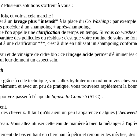
Plusieurs solutions s'offrent à vous :
fois
, et voir si cela marche !
der à un
lavage plus "intensif"
à la place du
Co-Washing
: par exemple 
nes procéder à un shampoing + après-shampoing.
que l'on appelle une
clarification
de temps en temps. Si vous
co-washez
paraître des pellicules ou résidus : c'est que votre routine de soins ne f
 à une clarification
***,
c'est-à-dire en utilisant un shampoing conform
au et de vinaigre de cidre bio : ce
rinçage acide
permet d'éliminer les d
ui leur donnent un aspect sain.
sh
: grâce à cette technique, vous allez hydrater un maximum vos cheveux e
éralement, et avec un peu de pratique, vous trouverez rapidement la bo
 pouvez passer à l'étape du
Squish to Condish
(STC) :
ent.
es cheveux. Il faut qu'ils aient un peu l'apparence d'algues (
"Seaweed
u. Vous allez utiliser cette eau de manière à bien la mélanger à l'aprè
ent de bas en haut en cherchant à pétrir et remonter les mèches, des p