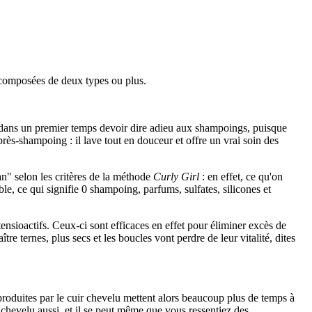
, composées de deux types ou plus.
dans un premier temps devoir dire adieu aux shampoings, puisque
après-shampoing : il lave tout en douceur et offre un vrai soin des
ean" selon les critères de la méthode
Curly Girl
: en effet, ce qu'on
ble, ce qui signifie 0 shampoing, parfums, sulfates, silicones et
nsioactifs. Ceux-ci sont efficaces en effet pour éliminer excès de
re ternes, plus secs et les boucles vont perdre de leur vitalité, dites
 produites par le cuir chevelu mettent alors beaucoup plus de temps à
chevelu aussi, et il se peut même que vous ressentiez des