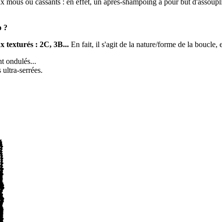
mous ou cassants : en effet, un après-shampoing a pour but d'assouplir 
o ?
x texturés : 2C, 3B...
En fait, il s'agit de la nature/forme de la boucle, e
t ondulés...
ultra-serrées.