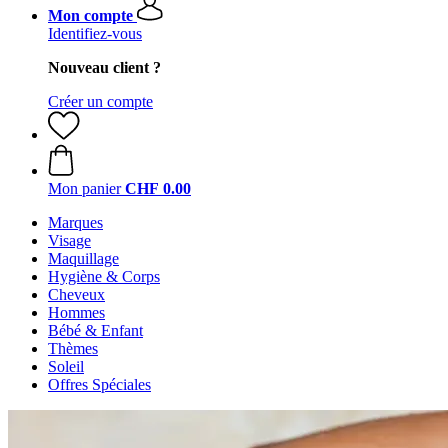
Mon compte
Identifiez-vous
Nouveau client ?
Créer un compte
Mon panier
CHF 0.00
Marques
Visage
Maquillage
Hygiène & Corps
Cheveux
Hommes
Bébé & Enfant
Thèmes
Soleil
Offres Spéciales