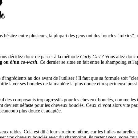
s hésitez entre plusieurs, la plupart des gens ont des boucles "mixtes"
Vous décidez donc de passer à la méthode
Curly Girl
? Vous allez donc 
ng ou d'un
co-wash
. Ce dernier se situe en fait entre le shampoing et l'
d'ingrédients au dos avant de l'utiliser ! Il faut que sa formule soit "cl
gnifie laver ses boucles de la manière la plus douce et respectueuse possi
al des composants trop agressifs pour les cheveux bouclés, comme les te
t devient néfaste pour les cheveux bouclés. Ceux-ci vont alors vite paraît
beaucoup plus douce et adaptée.
eux raides. Cela est dû à leur structure même, car les huiles naturelles
ver vos cheveux bouclés avec du shampoing, ils restent secs, votre cuir 