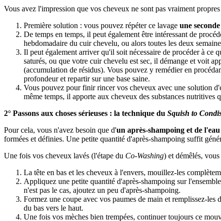
Vous avez l'impression que vos cheveux ne sont pas vraiment propres ? 
Première solution : vous pouvez répéter ce lavage
une seconde 
De temps en temps, il peut également être intéressant de procé
hebdomadaire du cuir chevelu, ou alors toutes les deux semai
Il peut également arriver qu'il soit nécessaire de procéder à ce 
saturés, ou que votre cuir chevelu est sec, il démange et voit ap
(accumulation de résidus). Vous pouvez y remédier en procédant
profondeur et repartir sur une base saine.
Vous pouvez pour finir rincer vos cheveux avec une solution d'e
même temps, il apporte aux cheveux des substances nutritives q
2° Passons aux choses sérieuses : la technique du
Squish to Condi
Pour cela, vous n'avez besoin que d'
un après-shampoing et de l'eau
formées et définies. Une petite quantité d'après-shampoing suffit gén
Une fois vos cheveux lavés (l'étape du
Co-Washing
) et démêlés, vous
La tête en bas et les cheveux à l'envers, mouillez-les complètem
Appliquez une petite quantité d'après-shampoing sur l'ensemble d
n'est pas le cas, ajoutez un peu d'après-shampoing.
Formez une coupe avec vos paumes de main et remplissez-les d'ea
du bas vers le haut.
Une fois vos mèches bien trempées, continuer toujours ce mouvem