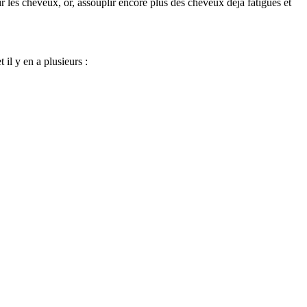
les cheveux, or, assouplir encore plus des cheveux déjà fatigués et
t il y en a plusieurs :