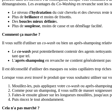
démangeaisons. Les avantages du
Co-Washing
en revanche sont les su
Le niveau d'
hydratation
du cuir chevelu et des cheveux reste in
Plus de
brillance
et moins de frisottis.
Des
boucles mieux définie
s.
Plus de
souplesse
, moins de casse et un démêlage facilité.
Comment ça marche ?
Il vous suffit d'utiliser un
co-wash
ou bien un après-shampoing relativeme
Le
co-wash
peut potentiellement contenir des agents nettoyant
tant que tel.
L'
après-shampoing
en revanche ne contient généralement pas d
Il est déconseillé d'utiliser des masques ou soins capillaires trop riche
Lorsque vous avez trouvé le produit que vous souhaitez utiliser sur v
Mouillez-les, puis appliquez votre
co-wash
ou après-shampoing.
Comme pour un shampoing, il vous suffit de masser soigneusement
Faites-le ensuite glisser sur les longueurs mouillées, jusqu'aux 
Puis rincez le tout abondamment.
Cela n'a pas marché ?