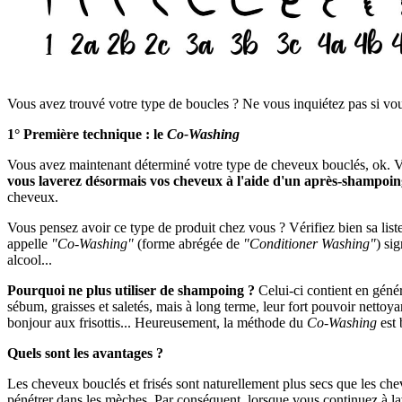
Vous avez trouvé votre type de boucles ? Ne vous inquiétez pas si vou
1° Première technique : le
Co-Washing
Vous avez maintenant déterminé votre type de cheveux bouclés, ok. 
vous laverez désormais vos cheveux à l'aide d'un après-shampoi
cheveux.
Vous pensez avoir ce type de produit chez vous ? Vérifiez bien sa liste 
appelle
"Co-Washing"
(forme abrégée de
"Conditioner Washing"
) si
alcool...
Pourquoi ne plus utiliser de shampoing ?
Celui-ci contient en génér
sébum, graisses et saletés, mais à long terme, leur fort pouvoir nettoyan
bonjour aux frisottis... Heureusement, la méthode du
Co-Washing
est 
Quels sont les avantages ?
Les cheveux bouclés et frisés sont naturellement plus secs que les chev
pénétrer dans les mèches. Par conséquent, lorsque vous continuez à la