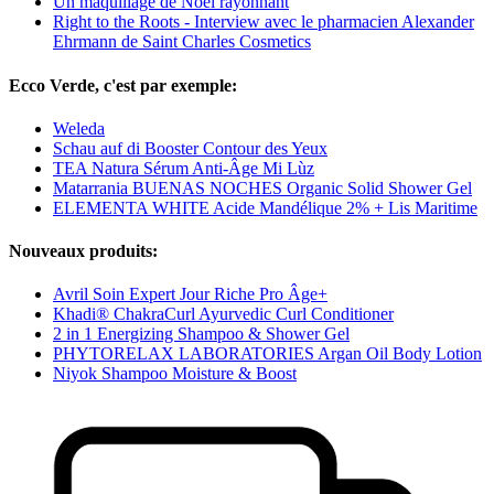
Un maquillage de Noël rayonnant
Right to the Roots - Interview avec le pharmacien Alexander
Ehrmann de Saint Charles Cosmetics
Ecco Verde, c'est par exemple:
Weleda
Schau auf di Booster Contour des Yeux
TEA Natura Sérum Anti-Âge Mi Lùz
Matarrania BUENAS NOCHES Organic Solid Shower Gel
ELEMENTA WHITE Acide Mandélique 2% + Lis Maritime
Nouveaux produits:
Avril Soin Expert Jour Riche Pro Âge+
Khadi® ChakraCurl Ayurvedic Curl Conditioner
2 in 1 Energizing Shampoo & Shower Gel
PHYTORELAX LABORATORIES Argan Oil Body Lotion
Niyok Shampoo Moisture & Boost