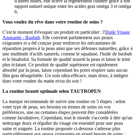
d'autres huiles, elle active la régénération cutanée grâce à son
rapport naturel unique entre les acides gras oméga 3 et oméga
6.
Vous voulez du rêve dans votre routine de soins ?
C'est le moment d'évoquer un produit en particulier : l'
Huile Visage
Apaisante - Baobab
. Elle convient parfaitement aux peaux
exigeantes et a été conçue pour renforcer les mécanismes de
réparation propres à la peau ainsi que ses défenses naturelles, grâce à
une multitude d'actifs naturels, comme le squalane, l'huile de baobab
et le bisabolol. Sa formule de qualité nourrit la peau et laisse le teint
plus éclatant. Ce produit de qualité supérieure est rapidement
absorbé par la peau, laisse cependant les pores respirer sans aucun
film gras désagréable. Un soin ultra-efficace, mais doux, à intégrer
dans votre routine du matin et/ou du soir !
La routine beauté optimale selon TAUTROPEN
La marque recommande de suivre une routine en 5 étapes : selon
votre type de peau, ses besoins en termes de soins ou vos
préférences, une ou certaines étapes peuvent être considérées
comme facultatives. Cependant, tout le monde s'accorde à dire qu'un
nettoyage doux et régulier du visage est essentiel pour une peau
saine et soignée. La routine proposée ci-dessous s'adresse plus
particulièrement aux peaux exigeantes en grand besoin de soins :