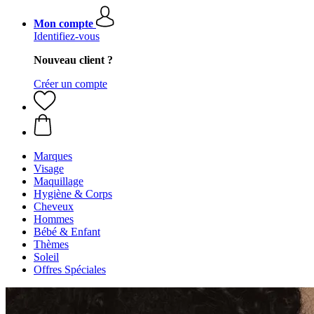
Mon compte
Identifiez-vous
Nouveau client ?
Créer un compte
Marques
Visage
Maquillage
Hygiène & Corps
Cheveux
Hommes
Bébé & Enfant
Thèmes
Soleil
Offres Spéciales