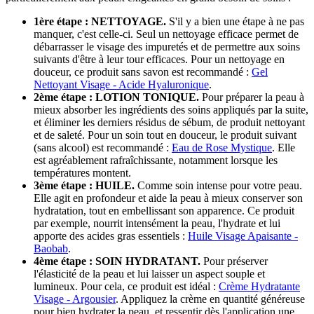
1ère étape : NETTOYAGE.
S'il y a bien une étape à ne pas
manquer, c'est celle-ci. Seul un nettoyage efficace permet de
débarrasser le visage des impuretés et de permettre aux soins
suivants d'être à leur tour efficaces. Pour un nettoyage en
douceur, ce produit sans savon est recommandé :
Gel
Nettoyant Visage - Acide Hyaluronique
.
2ème étape : LOTION TONIQUE.
Pour préparer la peau à
mieux absorber les ingrédients des soins appliqués par la suite,
et éliminer les derniers résidus de sébum, de produit nettoyant
et de saleté. Pour un soin tout en douceur, le produit suivant
(sans alcool) est recommandé :
Eau de Rose Mystique
. Elle
est agréablement rafraîchissante, notamment lorsque les
températures montent.
3ème étape : HUILE.
Comme soin intense pour votre peau.
Elle agit en profondeur et aide la peau à mieux conserver son
hydratation, tout en embellissant son apparence. Ce produit
par exemple, nourrit intensément la peau, l'hydrate et lui
apporte des acides gras essentiels :
Huile Visage Apaisante -
Baobab
.
4ème étape : SOIN HYDRATANT.
Pour préserver
l'élasticité de la peau et lui laisser un aspect souple et
lumineux. Pour cela, ce produit est idéal :
Crème Hydratante
Visage - Argousier
. Appliquez la crème en quantité généreuse
pour bien hydrater la peau, et ressentir dès l'application une