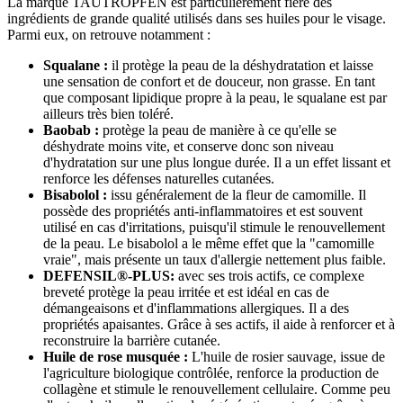
La marque TAUTROPFEN est particulièrement fière des
ingrédients de grande qualité utilisés dans ses huiles pour le visage.
Parmi eux, on retrouve notamment :
Squalane :
il protège la peau de la déshydratation et laisse
une sensation de confort et de douceur, non grasse. En tant
que composant lipidique propre à la peau, le squalane est par
ailleurs très bien toléré.
Baobab :
protège la peau de manière à ce qu'elle se
déshydrate moins vite, et conserve donc son niveau
d'hydratation sur une plus longue durée. Il a un effet lissant et
renforce les défenses naturelles cutanées.
Bisabolol :
issu généralement de la fleur de camomille. Il
possède des propriétés anti-inflammatoires et est souvent
utilisé en cas d'irritations, puisqu'il stimule le renouvellement
de la peau. Le bisabolol a le même effet que la "camomille
vraie", mais présente un taux d'allergie nettement plus faible.
DEFENSIL®-PLUS:
avec ses trois actifs, ce complexe
breveté protège la peau irritée et est idéal en cas de
démangeaisons et d'inflammations allergiques. Il a des
propriétés apaisantes. Grâce à ses actifs, il aide à renforcer et à
reconstruire la barrière cutanée.
Huile de rose musquée :
L'huile de rosier sauvage, issue de
l'agriculture biologique contrôlée, renforce la production de
collagène et stimule le renouvellement cellulaire. Comme peu