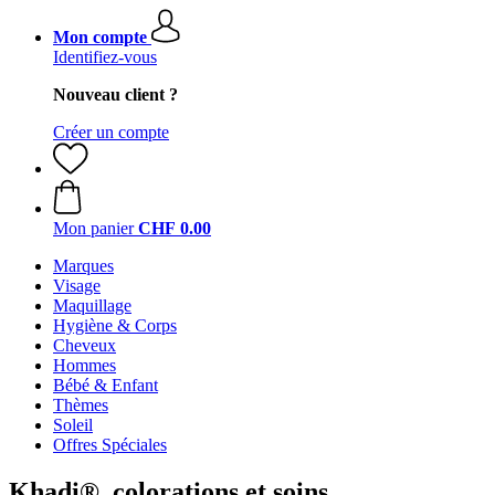
Mon compte
Identifiez-vous
Nouveau client ?
Créer un compte
Mon panier
CHF 0.00
Marques
Visage
Maquillage
Hygiène & Corps
Cheveux
Hommes
Bébé & Enfant
Thèmes
Soleil
Offres Spéciales
Khadi®, colorations et soins