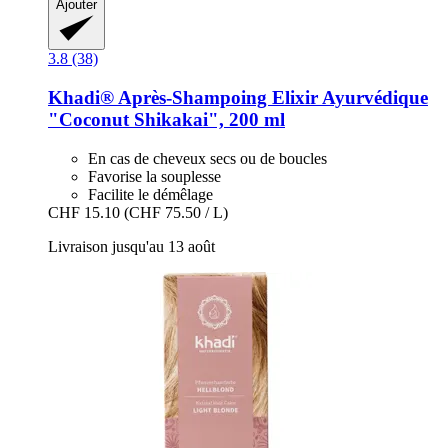
Ajouter
3.8 (38)
Khadi®
Après-​Shampoing Elixir Ayurvédique
"Coconut Shikakai", 200 ml
En cas de cheveux secs ou de boucles
Favorise la souplesse
Facilite le démêlage
CHF 15.10
(CHF 75.50 / L)
Livraison jusqu'au 13 août