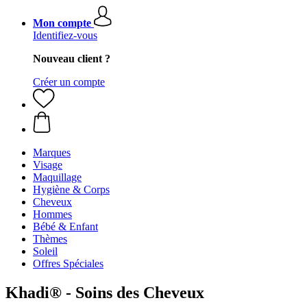
Mon compte
Identifiez-vous
Nouveau client ?
Créer un compte
Marques
Visage
Maquillage
Hygiène & Corps
Cheveux
Hommes
Bébé & Enfant
Thèmes
Soleil
Offres Spéciales
Khadi® - Soins des Cheveux