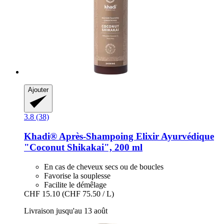
Ajouter
3.8 (38)
Khadi®
Après-​Shampoing Elixir Ayurvédique
"Coconut Shikakai", 200 ml
En cas de cheveux secs ou de boucles
Favorise la souplesse
Facilite le démêlage
CHF 15.10
(CHF 75.50 / L)
Livraison jusqu'au 13 août