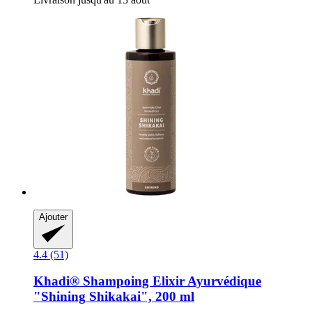
Ajouter
4.4 (51)
Khadi®
Shampoing Elixir Ayurvédique
"Shining Shikakai", 200 ml