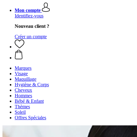
Mon compte
Identifiez-vous
Nouveau client ?
Créer un compte
Marques
Visage
Maquillage
Hygiène & Corps
Cheveux
Hommes
Bébé & Enfant
Thèmes
Soleil
Offres Spéciales