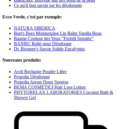
Bakuchiol, nouvelle star des soins de la peau
Ce qu'il faut savoir sur les déodorants
Ecco Verde, c'est par exemple:
NATURA SIBERICA
Burt's Bees Moisturizing Lip Balm Vanilla Bean
Baume Contour des Yeux "Freistil Sensitiv"
BANBU Boîte pour Déodorant
Dr. Bronner's Savon Solide Eucalyptus
Nouveaux produits:
Avril Recharge Poudre Libre
Propolia Déodorant
Propolia Savon Doux Surgras
BEMA COSMETICI Hair Loss Lotion
PHYTORELAX LABORATORIES Coconut Bath &
Shower Gel