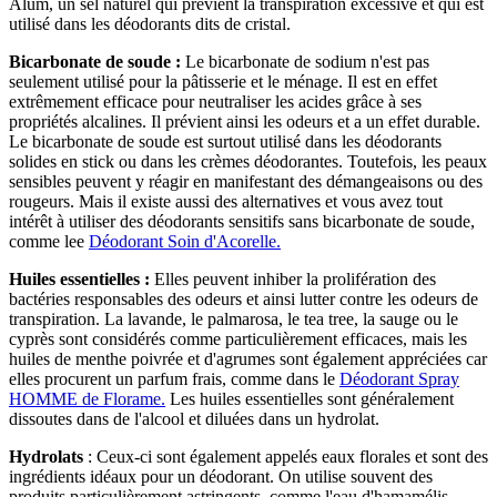
Alum, un sel naturel qui prévient la transpiration excessive et qui est
utilisé dans les déodorants dits de cristal.
Bicarbonate de soude :
Le bicarbonate de sodium n'est pas
seulement utilisé pour la pâtisserie et le ménage. Il est en effet
extrêmement efficace pour neutraliser les acides grâce à ses
propriétés alcalines. Il prévient ainsi les odeurs et a un effet durable.
Le bicarbonate de soude est surtout utilisé dans les déodorants
solides en stick ou dans les crèmes déodorantes. Toutefois, les peaux
sensibles peuvent y réagir en manifestant des démangeaisons ou des
rougeurs. Mais il existe aussi des alternatives et vous avez tout
intérêt à utiliser des déodorants sensitifs sans bicarbonate de soude,
comme lee
Déodorant Soin d'Acorelle.
Huiles essentielles :
Elles peuvent inhiber la prolifération des
bactéries responsables des odeurs et ainsi lutter contre les odeurs de
transpiration. La lavande, le palmarosa, le tea tree, la sauge ou le
cyprès sont considérés comme particulièrement efficaces, mais les
huiles de menthe poivrée et d'agrumes sont également appréciées car
elles procurent un parfum frais, comme dans le
Déodorant Spray
HOMME de Florame.
Les huiles essentielles sont généralement
dissoutes dans de l'alcool et diluées dans un hydrolat.
Hydrolats
: Ceux-ci sont également appelés eaux florales et sont des
ingrédients idéaux pour un déodorant. On utilise souvent des
produits particulièrement astringents, comme l'eau d'hamamélis.