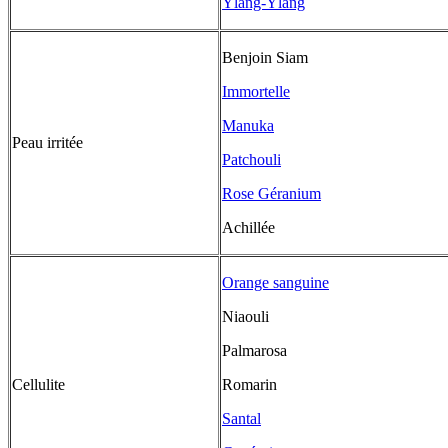
Ylang-Ylang
Benjoin Siam
Immortelle
Manuka
Peau irritée
Patchouli
Rose Géranium
Achillée
Orange sanguine
Niaouli
Palmarosa
Cellulite
Romarin
Santal