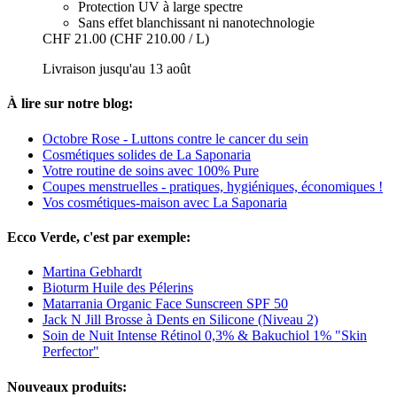
Protection UV à large spectre
Sans effet blanchissant ni nanotechnologie
CHF 21.00
(CHF 210.00 / L)
Livraison jusqu'au 13 août
À lire sur notre blog:
Octobre Rose - Luttons contre le cancer du sein
Cosmétiques solides de La Saponaria
Votre routine de soins avec 100% Pure
Coupes menstruelles - pratiques, hygiéniques, économiques !
Vos cosmétiques-maison avec La Saponaria
Ecco Verde, c'est par exemple:
Martina Gebhardt
Bioturm Huile des Pélerins
Matarrania Organic Face Sunscreen SPF 50
Jack N Jill Brosse à Dents en Silicone (Niveau 2)
Soin de Nuit Intense Rétinol 0,3% & Bakuchiol 1% "Skin
Perfector"
Nouveaux produits: