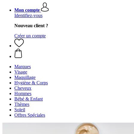
Mon compte
Identifiez-vous
Nouveau client ?
Créer un compte
Marques
Visage
Maquillage
Hygiène & Corps
Cheveux
Hommes
Bébé & Enfant
Thèmes
Soleil
Offres Spéciales