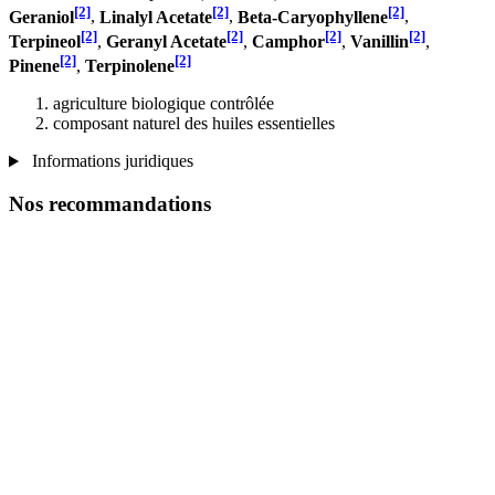
[2]
[2]
[2]
Geraniol
,
Linalyl Acetate
,
Beta-Caryophyllene
,
[2]
[2]
[2]
[2]
Terpineol
,
Geranyl Acetate
,
Camphor
,
Vanillin
,
[2]
[2]
Pinene
,
Terpinolene
agriculture biologique contrôlée
composant naturel des huiles essentielles
Informations juridiques
Nos recommandations