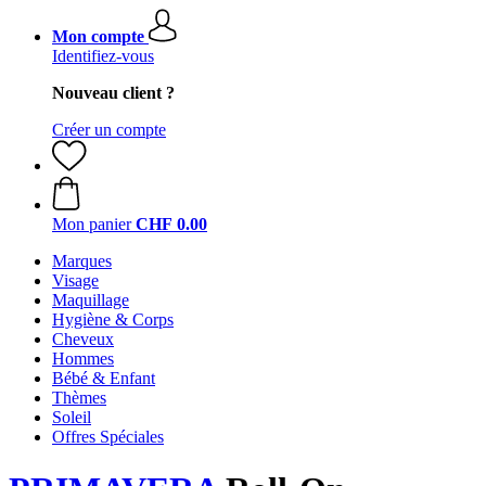
Mon compte
Identifiez-vous
Nouveau client ?
Créer un compte
Mon panier
CHF 0.00
Marques
Visage
Maquillage
Hygiène & Corps
Cheveux
Hommes
Bébé & Enfant
Thèmes
Soleil
Offres Spéciales