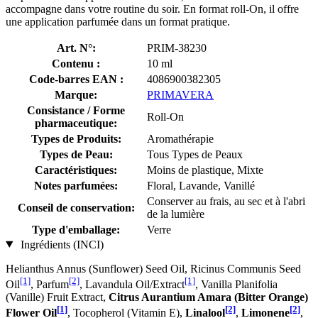
accompagne dans votre routine du soir. En format roll-On, il offre
une application parfumée dans un format pratique.
Art. N°:
PRIM-38230
Contenu :
10 ml
Code-barres EAN :
4086900382305
Marque:
PRIMAVERA
Consistance / Forme
Roll-On
pharmaceutique:
Types de Produits:
Aromathérapie
Types de Peau:
Tous Types de Peaux
Caractéristiques:
Moins de plastique, Mixte
Notes parfumées:
Floral, Lavande, Vanillé
Conserver au frais, au sec et à l'abri
Conseil de conservation:
de la lumière
Type d'emballage:
Verre
Ingrédients (INCI)
Helianthus Annus (Sunflower) Seed Oil, Ricinus Communis Seed
[1]
[2]
[1]
Oil
, Parfum
, Lavandula Oil/Extract
, Vanilla Planifolia
(Vanille) Fruit Extract,
Citrus Aurantium Amara (Bitter Orange)
[1]
[2]
[2]
Flower Oil
, Tocopherol (Vitamin E),
Linalool
,
Limonene
,