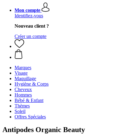
Mon compte
Identifiez-vous
Nouveau client ?
Créer un compte
Marques
Visage
Maquillage
Hygiène & Corps
Cheveux
Hommes
Bébé & Enfant
Thèmes
Soleil
Offres Spéciales
Antipodes Organic Beauty