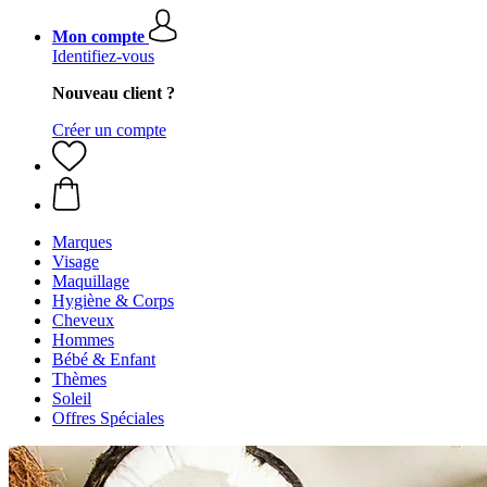
Mon compte
Identifiez-vous
Nouveau client ?
Créer un compte
Marques
Visage
Maquillage
Hygiène & Corps
Cheveux
Hommes
Bébé & Enfant
Thèmes
Soleil
Offres Spéciales