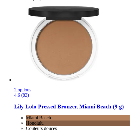
2 options
4.6 (83)
Lily Lolo
Pressed Bronzer, Miami Beach (9 g)
Miami Beach
Honolulu
Couleurs douces