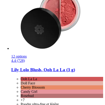
12 options
4.4 (728)
Lily Lolo
Blush, Ooh La La (3 g)
Ooh La La
Doll Face
Cherry Blossom
Candy Girl
Rosebud
+7
Poudre ultra-fine et légère