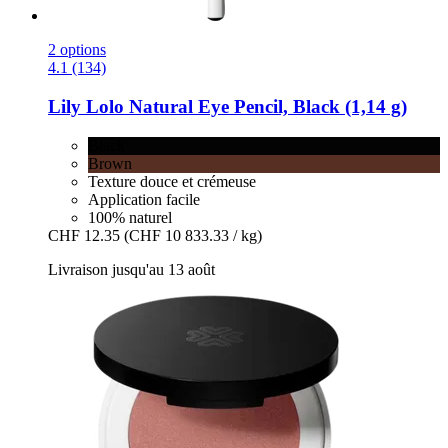
2 options
4.1 (134)
Lily Lolo
Natural Eye Pencil, Black (1,14 g)
Black
Brown
Texture douce et crémeuse
Application facile
100% naturel
CHF 12.35
(CHF 10 833.33 / kg)
Livraison jusqu'au 13 août