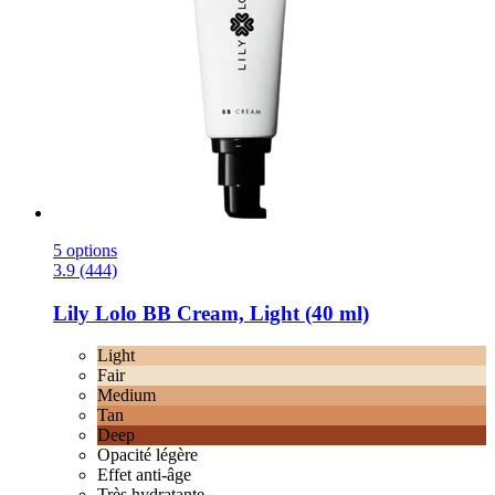
5 options
3.9 (444)
Lily Lolo
BB Cream, Light (40 ml)
Light
Fair
Medium
Tan
Deep
Opacité légère
Effet anti-âge
Très hydratante