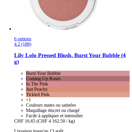
6 options
4.2 (188)
Lily Lolo
Pressed Blush, Burst Your Bubble (4
g)
Burst Your Bubble
Coming Up Roses
In The Pink
Just Peachy
Tickled Pink
+1
Couleurs mates ou satinées
Maquillage discret ou chargé
Facile à appliquer et intensifier
CHF 16.65
(CHF 4 162.50 / kg)
Livraison jusqu'au 13 août