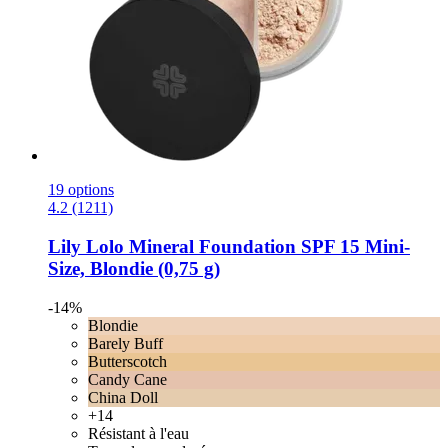
19 options
4.2 (1211)
Lily Lolo
Mineral Foundation SPF 15 Mini-​
Size, Blondie (0,75 g)
-14%
Blondie
Barely Buff
Butterscotch
Candy Cane
China Doll
+14
Résistant à l'eau