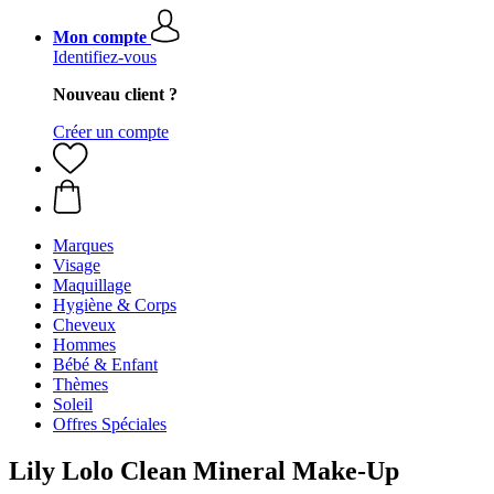
Mon compte
Identifiez-vous
Nouveau client ?
Créer un compte
Marques
Visage
Maquillage
Hygiène & Corps
Cheveux
Hommes
Bébé & Enfant
Thèmes
Soleil
Offres Spéciales
Lily Lolo Clean Mineral Make-Up