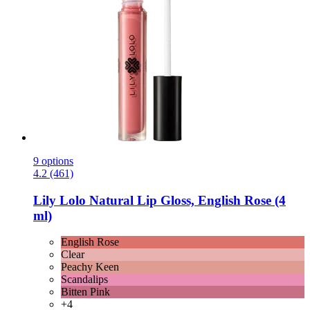
9 options
4.2 (461)
Lily Lolo
Natural Lip Gloss, English Rose (4
ml)
English Rose
Clear
Peachy Keen
Scandalips
Bitten Pink
+4