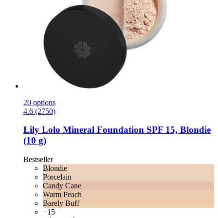
20 options
4.6 (2750)
Lily Lolo
Mineral Foundation SPF 15, Blondie
(10 g)
Bestseller
Blondie
Porcelain
Candy Cane
Warm Peach
Barely Buff
+15