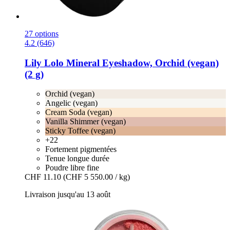
27 options
4.2 (646)
Lily Lolo
Mineral Eyeshadow, Orchid (vegan)
(2 g)
Orchid (vegan)
Angelic (vegan)
Cream Soda (vegan)
Vanilla Shimmer (vegan)
Sticky Toffee (vegan)
+22
Fortement pigmentées
Tenue longue durée
Poudre libre fine
CHF 11.10
(CHF 5 550.00 / kg)
Livraison jusqu'au 13 août