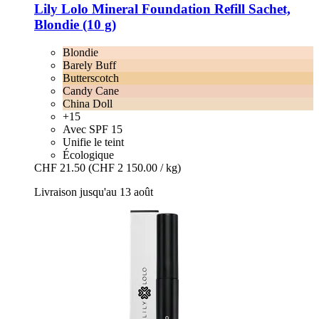
Lily Lolo
Mineral Foundation Refill Sachet,
Blondie (10 g)
Blondie
Barely Buff
Butterscotch
Candy Cane
China Doll
+15
Avec SPF 15
Unifie le teint
Écologique
CHF 21.50
(CHF 2 150.00 / kg)
Livraison jusqu'au 13 août