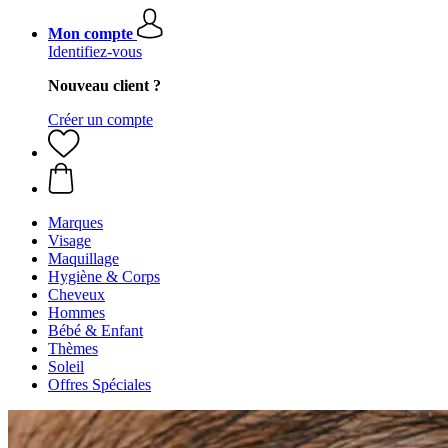
Mon compte
Identifiez-vous
Nouveau client ?
Créer un compte
Marques
Visage
Maquillage
Hygiène & Corps
Cheveux
Hommes
Bébé & Enfant
Thèmes
Soleil
Offres Spéciales