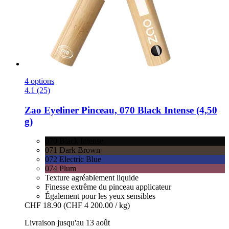
4 options
4.1 (25)
Zao
Eyeliner Pinceau, 070 Black Intense (4,50
g)
070 Black Intense
071 Dark Brown
072 Electric Blue
074 Plum
Texture agréablement liquide
Finesse extrême du pinceau applicateur
Également pour les yeux sensibles
CHF 18.90
(CHF 4 200.00 / kg)
Livraison jusqu'au 13 août