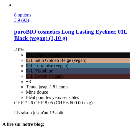
8 options
3.9 (93)
puroBIO cosmetics
Long Lasting Eyeliner, 01L
Black (vegan) (1,10 g)
-10%
01L Black (vegan)
02L Satin Golden Beige (vegan)
03L Turquoise (vegan)
04L Nightblue
05L Brown (vegan)
+3
Tenue jusqu'à 8 heures
Mine douce
Idéal pour les yeux sensibles
CHF 7.26
CHF 8.05
(CHF 6 600.00 / kg)
Livraison jusqu'au 13 août
À lire sur notre blog: