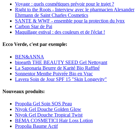
Voyage : quels cosmétiques prévoir pour le trajet ?
Right to the Roots - Interview avec le pharmacien Alexander
Ehrmann de Saint Charles Cosmetics
SANTE & WWF - ensemble pour la protection du lynx
Carbon Star de Pai
Maquillage estival : des couleurs et de l'éclat !
Ecco Verde, c'est par exemple:
BEN&ANNA
bioearth THE BEAUTY SEED Gel Nettoyant
La Saponaria Beurre de Karité Bio Raffiné
Sonnentor Menthe Poivrée Bio en Vrac
Lavera Soin de Jour SPF 15 "Skin Longevity"
Nouveaux produits:
Propolia Gel Soin SOS Peau
Niyok Gel Douche Golden Glow
Niyok Gel Douche Tropical Twist
BEMA COSMETICI Hair Loss Lotion
Propolia Baume Actif