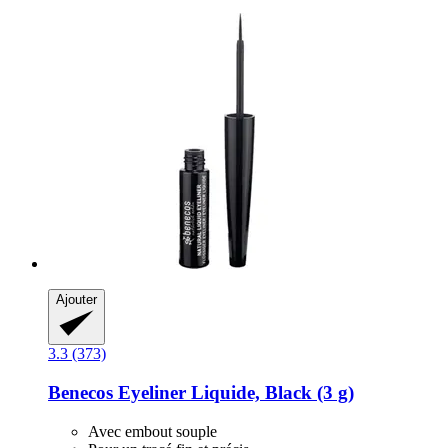
Ajouter
3.3 (373)
Benecos
Eyeliner Liquide, Black (3 g)
Avec embout souple