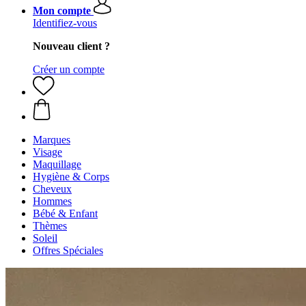
Mon compte
Identifiez-vous
Nouveau client ?
Créer un compte
Marques
Visage
Maquillage
Hygiène & Corps
Cheveux
Hommes
Bébé & Enfant
Thèmes
Soleil
Offres Spéciales