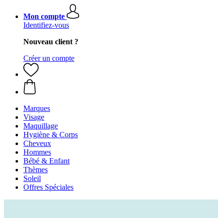
Mon compte
Identifiez-vous
Nouveau client ?
Créer un compte
Marques
Visage
Maquillage
Hygiène & Corps
Cheveux
Hommes
Bébé & Enfant
Thèmes
Soleil
Offres Spéciales