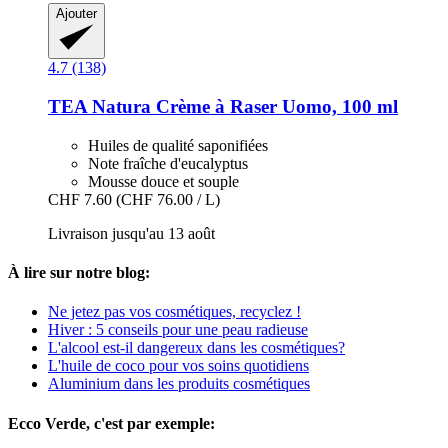
Ajouter
4.7 (138)
TEA Natura
Crème à Raser Uomo, 100 ml
Huiles de qualité saponifiées
Note fraîche d'eucalyptus
Mousse douce et souple
CHF 7.60
(CHF 76.00 / L)
Livraison jusqu'au 13 août
À lire sur notre blog:
Ne jetez pas vos cosmétiques, recyclez !
Hiver : 5 conseils pour une peau radieuse
L'alcool est-il dangereux dans les cosmétiques?
L'huile de coco pour vos soins quotidiens
Aluminium dans les produits cosmétiques
Ecco Verde, c'est par exemple: