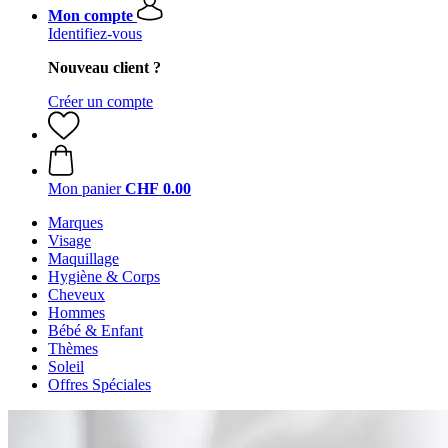
Mon compte
Identifiez-vous
Nouveau client ?
Créer un compte
Mon panier
CHF 0.00
Marques
Visage
Maquillage
Hygiène & Corps
Cheveux
Hommes
Bébé & Enfant
Thèmes
Soleil
Offres Spéciales