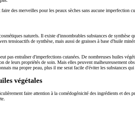
pas.
t faire des merveilles pour les peaux sèches sans aucune imperfection 
smétiques naturels. Il existe d'innombrables substances de synthèse qu
rs tensioactifs de synthèse, mais aussi de graisses à base d'huile miné
e peut pas entraîner d'imperfections cutanées. De nombreuses huiles vég
 de leurs propriétés de soin. Mais elles peuvent malheureusement obstruer
nais ma propre peau, plus il me serat facile d'éviter les substances qu
iles végétales
ulièrement faire attention à la comédogénicité des ingrédients et des pro
te.