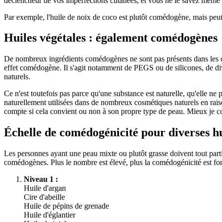
déclencheur de vos imperfections cutanées, et vous ne le savez même 
Par exemple, l'huile de noix de coco est plutôt comédogène, mais peu
Huiles végétales : également comédogènes
De nombreux ingrédients comédogènes ne sont pas présents dans les co
effet comédogène. Il s'agit notamment de PEGS ou de silicones, de dive
naturels.
Ce n'est toutefois pas parce qu'une substance est naturelle, qu'elle n
naturellement utilisées dans de nombreux cosmétiques naturels en raison
compte si cela convient ou non à son propre type de peau. Mieux je con
Échelle de comédogénicité pour diverses hu
Les personnes ayant une peau mixte ou plutôt grasse doivent tout partic
comédogènes. Plus le nombre est élevé, plus la comédogénicité est for
Niveau 1 :
Huile d'argan
Cire d'abeille
Huile de pépins de grenade
Huile d'églantier