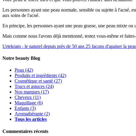
Les personnes ayant une peau normale, sensible ou sujette à l'acné, en 
aux soins de l'acné.
En principe, les personnes ayant une peau grasse, une peau mixte ou une
Mais comme nous l'avons déjà mentionné, testez vous-même et faites-
Urtekram - le naturel depuis près de 50 ans
25 façons d'apaiser la pea
Notre beauty Blog
Peau
(42)
Produits et ingrédients
(42)
Cosmétique et santé
(27)
Trucs et astuces
(24)
Nos marques
(17)
Cheveux
(11)
Maquillage
(6)
Enfants
(3)
Aromathérapie
(2)
Tous les articles
Commentaires récents