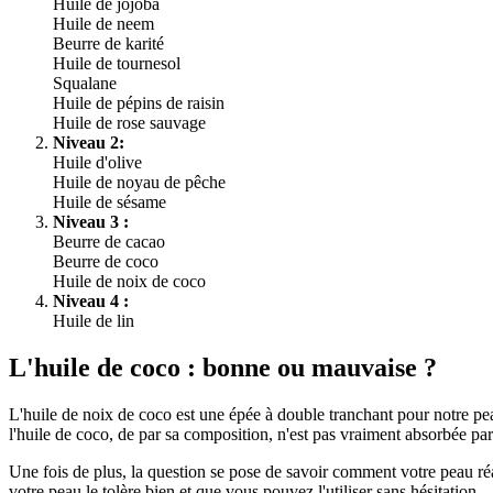
Huile de jojoba
Huile de neem
Beurre de karité
Huile de tournesol
Squalane
Huile de pépins de raisin
Huile de rose sauvage
Niveau 2:
Huile d'olive
Huile de noyau de pêche
Huile de sésame
Niveau 3 :
Beurre de cacao
Beurre de coco
Huile de noix de coco
Niveau 4 :
Huile de lin
L'huile de coco : bonne ou mauvaise ?
L'huile de noix de coco est une épée à double tranchant pour notre peau
l'huile de coco, de par sa composition, n'est pas vraiment absorbée par
Une fois de plus, la question se pose de savoir comment votre peau réag
votre peau le tolère bien et que vous pouvez l'utiliser sans hésitation.