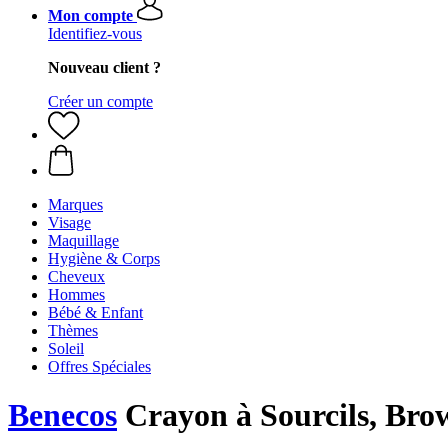
Mon compte
Identifiez-vous
Nouveau client ?
Créer un compte
Marques
Visage
Maquillage
Hygiène & Corps
Cheveux
Hommes
Bébé & Enfant
Thèmes
Soleil
Offres Spéciales
Benecos
Crayon à Sourcils, Brow