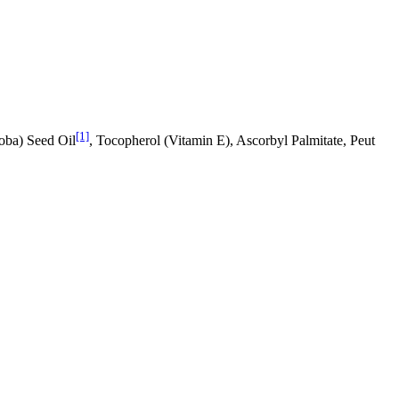
[1]
oba) Seed Oil
, Tocopherol (Vitamin E), Ascorbyl Palmitate, Peut