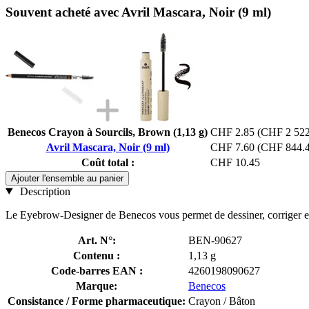
Souvent acheté avec Avril Mascara, Noir (9 ml)
Benecos Crayon à Sourcils, Brown (1,13 g)
CHF 2.85
(CHF 2 522
Avril Mascara, Noir (9 ml)
CHF 7.60
(CHF 844.4
Coût total :
CHF 10.45
Ajouter l'ensemble au panier
Description
Le Eyebrow-Designer de Benecos vous permet de dessiner, corriger et 
Art. N°:
BEN-90627
Contenu :
1,13 g
Code-barres EAN :
4260198090627
Marque:
Benecos
Consistance / Forme pharmaceutique:
Crayon / Bâton