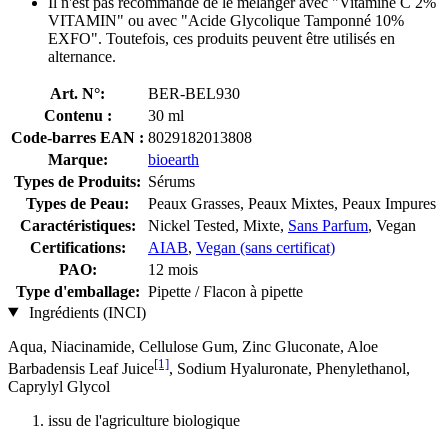
Il n'est pas recommandé de le mélanger avec "Vitamine C 2%
VITAMIN" ou avec "Acide Glycolique Tamponné 10%
EXFO". Toutefois, ces produits peuvent être utilisés en
alternance.
Art. N°:
BER-BEL930
Contenu :
30 ml
Code-barres EAN :
8029182013808
Marque:
bioearth
Types de Produits:
Sérums
Types de Peau:
Peaux Grasses, Peaux Mixtes, Peaux Impures
Caractéristiques:
Nickel Tested, Mixte,
Sans Parfum
, Vegan
Certifications:
AIAB
,
Vegan (sans certificat)
PAO:
12 mois
Type d'emballage:
Pipette / Flacon à pipette
Ingrédients (INCI)
Aqua, Niacinamide, Cellulose Gum, Zinc Gluconate, Aloe
[1]
Barbadensis Leaf Juice
, Sodium Hyaluronate, Phenylethanol,
Caprylyl Glycol
issu de l'agriculture biologique