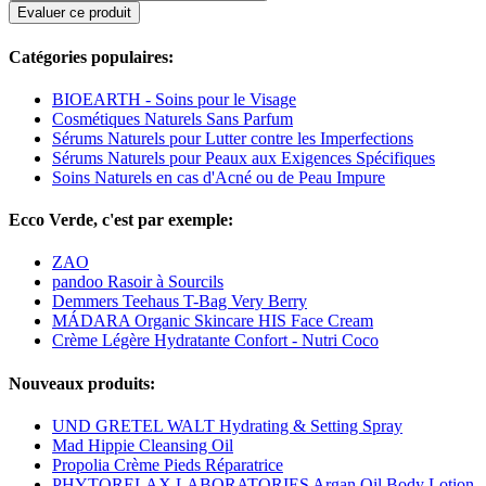
Evaluer ce produit
Catégories populaires:
BIOEARTH - Soins pour le Visage
Cosmétiques Naturels Sans Parfum
Sérums Naturels pour Lutter contre les Imperfections
Sérums Naturels pour Peaux aux Exigences Spécifiques
Soins Naturels en cas d'Acné ou de Peau Impure
Ecco Verde, c'est par exemple:
ZAO
pandoo Rasoir à Sourcils
Demmers Teehaus T-Bag Very Berry
MÁDARA Organic Skincare HIS Face Cream
Crème Légère Hydratante Confort - Nutri Coco
Nouveaux produits:
UND GRETEL WALT Hydrating & Setting Spray
Mad Hippie Cleansing Oil
Propolia Crème Pieds Réparatrice
PHYTORELAX LABORATORIES Argan Oil Body Lotion