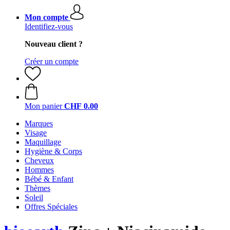
Mon compte
Identifiez-vous
Nouveau client ?
Créer un compte
Mon panier
CHF 0.00
Marques
Visage
Maquillage
Hygiène & Corps
Cheveux
Hommes
Bébé & Enfant
Thèmes
Soleil
Offres Spéciales