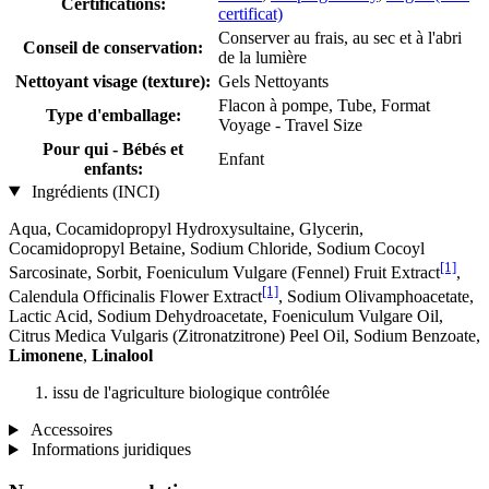
Certifications:
certificat)
Conserver au frais, au sec et à l'abri
Conseil de conservation:
de la lumière
Nettoyant visage (texture):
Gels Nettoyants
Flacon à pompe, Tube, Format
Type d'emballage:
Voyage - Travel Size
Pour qui - Bébés et
Enfant
enfants:
Ingrédients (INCI)
Aqua, Cocamidopropyl Hydroxysultaine, Glycerin,
Cocamidopropyl Betaine, Sodium Chloride, Sodium Cocoyl
[1]
Sarcosinate, Sorbit, Foeniculum Vulgare (Fennel) Fruit Extract
,
[1]
Calendula Officinalis Flower Extract
, Sodium Olivamphoacetate,
Lactic Acid, Sodium Dehydroacetate, Foeniculum Vulgare Oil,
Citrus Medica Vulgaris (Zitronatzitrone) Peel Oil, Sodium Benzoate,
Limonene
,
Linalool
issu de l'agriculture biologique contrôlée
Accessoires
Informations juridiques