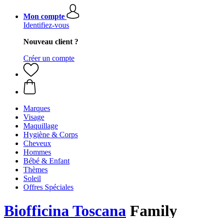
Mon compte
Identifiez-vous
Nouveau client ?
Créer un compte
Marques
Visage
Maquillage
Hygiène & Corps
Cheveux
Hommes
Bébé & Enfant
Thèmes
Soleil
Offres Spéciales
Biofficina Toscana
Family