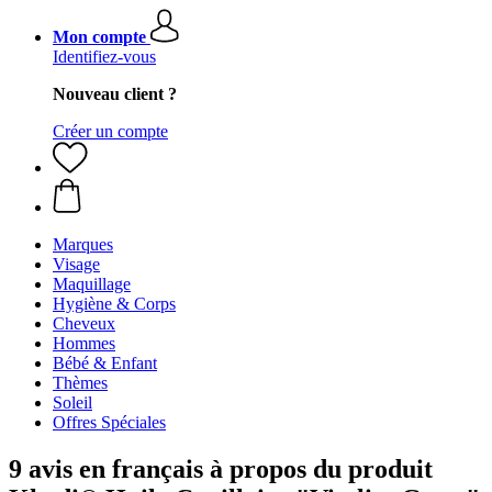
Mon compte
Identifiez-vous
Nouveau client ?
Créer un compte
Marques
Visage
Maquillage
Hygiène & Corps
Cheveux
Hommes
Bébé & Enfant
Thèmes
Soleil
Offres Spéciales
9 avis en français à propos du produit