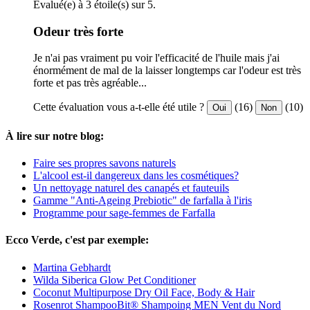
Evalué(e) à 3 étoile(s) sur 5.
Odeur très forte
Je n'ai pas vraiment pu voir l'efficacité de l'huile mais j'ai
énormément de mal de la laisser longtemps car l'odeur est très
forte et pas très agréable...
Cette évaluation vous a-t-elle été utile ?
(16)
(10)
Oui
Non
À lire sur notre blog:
Faire ses propres savons naturels
L'alcool est-il dangereux dans les cosmétiques?
Un nettoyage naturel des canapés et fauteuils
Gamme "Anti-Ageing Prebiotic" de farfalla à l'iris
Programme pour sage-femmes de Farfalla
Ecco Verde, c'est par exemple:
Martina Gebhardt
Wilda Siberica Glow Pet Conditioner
Coconut Multipurpose Dry Oil Face, Body & Hair
Rosenrot ShampooBit® Shampoing MEN Vent du Nord