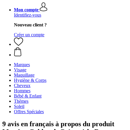
Mon compte
Identifiez-vous
Nouveau client ?
Créer un compte
Marques
Visage
Maquillage
Hygiène & Corps
Cheveux
Hommes
Bébé & Enfant
Thèmes
Soleil
Offres Spéciales
9 avis en français à propos du produit