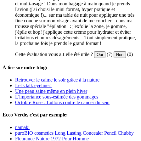
et multi-usage ! Dans mon bagage à main quand je prends
l'avion (j'ai choisi le mini-format, hyper pratique et
économique !)... sur ma table de nuit pour appliquer une très
fine couche sur mon visage avant de me coucher... dans ma
trousse spéciale "épilation" : j'exfolie la zone, je gomme,
j'épile et hop! j'applique cette crème pour hydrater et éviter
irritations et autres désagréments... Tout simplement pratique,
la prochaine fois je prends le grand format !
Cette évaluation vous a-t-elle été utile ?
(7)
(0)
Oui
Non
À lire sur notre blog:
Retrouver le calme le soir grâce à la nature
Let's talk eyeliner!
Une peau saine même en plein hiver
L'importance sous-estimée des gommages
Octobre Rose - Luttons contre le cancer du sein
Ecco Verde, c'est par exemple:
namaki
puroBIO cosmetics Long Lasting Concealer Pencil Chubby
Fleurance Nature 1972 Pour Homme