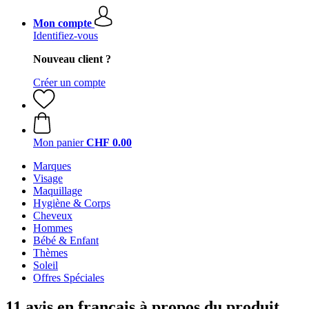
Mon compte
Identifiez-vous
Nouveau client ?
Créer un compte
Mon panier
CHF 0.00
Marques
Visage
Maquillage
Hygiène & Corps
Cheveux
Hommes
Bébé & Enfant
Thèmes
Soleil
Offres Spéciales
11 avis en français à propos du produit