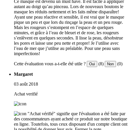
Ce masque est devenu un must have. Il est facile à appliquer
autant au doigt qu’au pinceau. Lors de nouveaux boutons le
masque les réduits nettement et les faits même disparaître!
Ayant une peau réactive et sensible, il est vrai que le masque
pique un peu et que lors du rinçage la peau et un peu rouge.
Mais les rougeurs s’estompent en l’espace de quelques
minutes, et grâce à l’eau de bleuet et de rose, les rougeurs
s’enlèvent en quelques secondes. Il lisse la peau, désobstrue
les pores et laisse une peu nette et propre! Je l’utilise avec
l’eau de mer que j’utilise au préalable. Pour une peau sans
imperfections!
Cette évaluation vous a-t-elle été utile ?
(8)
(0)
Oui
Non
Margaret
03 août 2018
Achat verifié
"Achat vérifié" signifie que l'évaluation a été faite par
des consommateurs ayant acheté ce produit sur notre boutique
en ligne. Toutefois, tous ceux disposant d'un compte client ont
la possibilité de donner leur avis.
Fermer la note