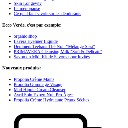
Skin Longevity
La ménopause
Ce qu'il faut savoir sur les déodorants
Ecco Verde, c'est par exemple:
organic shop
Lavera Eyeliner Liquide
Demmers Teehaus Thé Noir "Mélange Sissi"
PRIMAVERA Cleansing Milk "Soft & Delicate"
Savon du Midi Kit de Savons pour Invités
Nouveaux produits:
Propolia Crème Mains
Propolia Gommage Visage
Mad Hippie Cream Cleanser
Avril Soin Expert Nuit Pro Âge+
Propolia Crème Hydratante Peaux Sèches