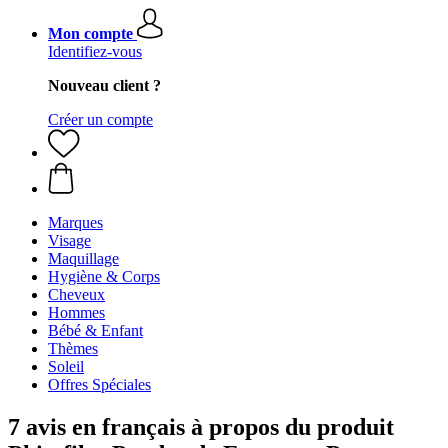
Mon compte
Identifiez-vous
Nouveau client ?
Créer un compte
Marques
Visage
Maquillage
Hygiène & Corps
Cheveux
Hommes
Bébé & Enfant
Thèmes
Soleil
Offres Spéciales
7 avis en français à propos du produit