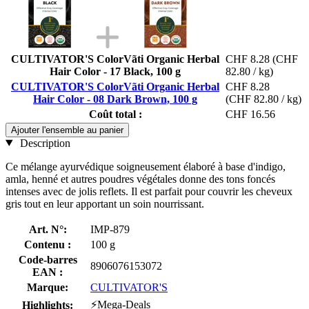
CULTIVATOR'S ColorVãti Organic Herbal
CHF 8.28
(CHF
Hair Color - 17 Black, 100 g
82.80 / kg)
CULTIVATOR'S ColorVãti Organic Herbal
CHF 8.28
Hair Color - 08 Dark Brown, 100 g
(CHF 82.80 / kg)
Coût total :
CHF 16.56
Ajouter l'ensemble au panier
Description
Ce mélange ayurvédique soigneusement élaboré à base d'indigo,
amla, henné et autres poudres végétales donne des tons foncés
intenses avec de jolis reflets. Il est parfait pour couvrir les cheveux
gris tout en leur apportant un soin nourrissant.
Art. N°:
IMP-879
Contenu :
100 g
Code-barres
8906076153072
EAN :
Marque:
CULTIVATOR'S
⚡Mega-Deals
Highlights: