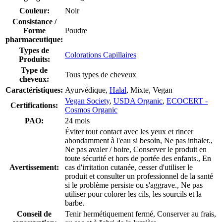
Couleur:
Noir
Consistance /
Forme
Poudre
pharmaceutique:
Types de
Colorations Capillaires
Produits:
Type de
Tous types de cheveux
cheveux:
Caractéristiques:
Ayurvédique,
Halal
, Mixte, Vegan
Vegan Society
,
USDA Organic
,
ECOCERT -
Certifications:
Cosmos Organic
PAO:
24 mois
Éviter tout contact avec les yeux et rincer
abondamment à l'eau si besoin, Ne pas inhaler.,
Ne pas avaler / boire, Conserver le produit en
toute sécurité et hors de portée des enfants., En
Avertissement:
cas d'irritation cutanée, cesser d'utiliser le
produit et consulter un professionnel de la santé
si le problème persiste ou s'aggrave., Ne pas
utiliser pour colorer les cils, les sourcils et la
barbe.
Conseil de
Tenir hermétiquement fermé, Conserver au frais,