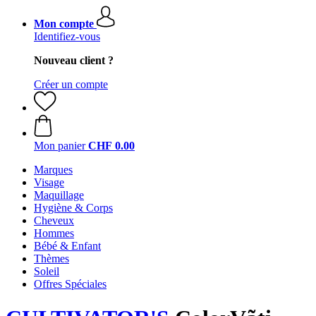
Mon compte
Identifiez-vous
Nouveau client ?
Créer un compte
Mon panier
CHF 0.00
Marques
Visage
Maquillage
Hygiène & Corps
Cheveux
Hommes
Bébé & Enfant
Thèmes
Soleil
Offres Spéciales