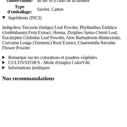
conservation:
au sec et à l'abri de la lumière
Type
Sachet, Carton
d'emballage:
Ingrédients (INCI)
Indigofera Tinctoria (Indigo) Leaf Powder, Phyllanthus Emblica
(Amblabaum) Fruit Extract, Henna, ‎Ziziphus Spina-Christi Leaf,
Eucalyptus Globulus Leaf Powder, Aloe Barbadensis-Blattextrakt,
Curcuma Longa (Turmeric) Root Extract, Chamomilla Recutita
Flower Powder
Remarque sur les colorations et poudres végétales
CULTIVATOR'S - Mode d'emploi ColorVãti
Informations juridiques
Nos recommandations