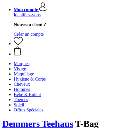
Mon compte
Identifiez-vous
Nouveau client ?
Créer un compte
Marques
Visage
Maquillage
Hygiène & Corps
Cheveux
Hommes
Bébé & Enfant
Thèmes
Soleil
Offres Spéciales
Demmers Teehaus
T-Bag