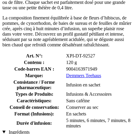
ou de filtre. Chaque sachet est parfaitement dosé pour une grande
tasse ou une petite théière de 0,4 litre.
La composition finement équilibrée à base de fleurs d’hibiscus, de
pommes, de cynorrhodon, de baies de sureau et de feuilles de mûrier
crée, après cinq à huit minutes d’infusion, un superbe plaisir rose
dans votre verre. Découvrez un profil gustatif pétillant et intense,
séduisant par sa note agréablement acidulée, qui se déguste aussi
bien chaud que refroidi comme désaltérant rafraîchissant.
Art. N°:
XPI-DT-92527
Contenu :
120 g
Code-barres EAN :
9004163971949
Marque:
Demmers Teehaus
Consistance / Forme
Infusion en sachet
pharmaceutique:
Types de Produits:
Infusions & Accessoires
Caractéristiques:
Sans caféine
Conseil de conservation:
Conserver au sec
Format (Infusions):
En sachets
5 minutes, 6 minutes, 7 minutes, 8
Durée d'infusion:
minutes
Ingrédients