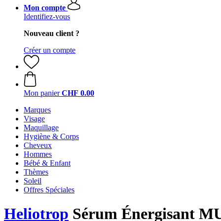
Mon compte
Identifiez-vous
Nouveau client ?
Créer un compte
Mon panier
CHF 0.00
Marques
Visage
Maquillage
Hygiène & Corps
Cheveux
Hommes
Bébé & Enfant
Thèmes
Soleil
Offres Spéciales
Heliotrop
Sérum Énergisant M