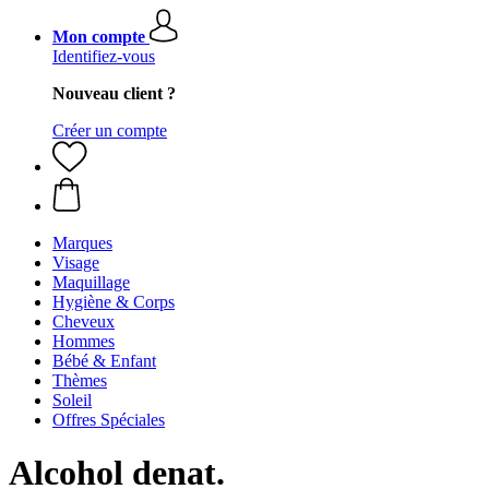
Mon compte
Identifiez-vous
Nouveau client ?
Créer un compte
Marques
Visage
Maquillage
Hygiène & Corps
Cheveux
Hommes
Bébé & Enfant
Thèmes
Soleil
Offres Spéciales
Alcohol denat.