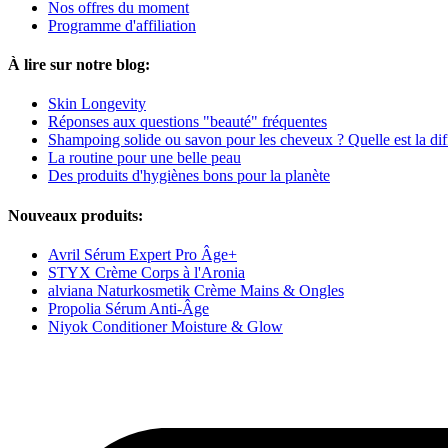
Nos offres du moment
Programme d'affiliation
À lire sur notre blog:
Skin Longevity
Réponses aux questions "beauté" fréquentes
Shampoing solide ou savon pour les cheveux ? Quelle est la dif
La routine pour une belle peau
Des produits d'hygiènes bons pour la planète
Nouveaux produits:
Avril Sérum Expert Pro Âge+
STYX Crème Corps à l'Aronia
alviana Naturkosmetik Crème Mains & Ongles
Propolia Sérum Anti-Âge
Niyok Conditioner Moisture & Glow