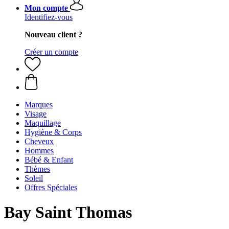
Mon compte
Identifiez-vous
Nouveau client ?
Créer un compte
Marques
Visage
Maquillage
Hygiène & Corps
Cheveux
Hommes
Bébé & Enfant
Thèmes
Soleil
Offres Spéciales
Bay Saint Thomas