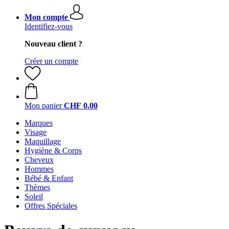
Mon compte
Identifiez-vous
Nouveau client ?
Créer un compte
Mon panier
CHF 0.00
Marques
Visage
Maquillage
Hygiène & Corps
Cheveux
Hommes
Bébé & Enfant
Thèmes
Soleil
Offres Spéciales