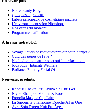
En savoir plus
Notre beauty Blog
Quelques ingrédients
Labels principaux de cosmétiques naturels
L'environnement selon Niceshops
Nos offres du moment
Programme d'affiliation
À lire sur notre blog:
Voyage : quels cosmétiques prévoir pour le trajet ?
Quid des signes de l'âge ?
Noël : dites non au stress et oui à la relaxation !
bodyotics - Intimate Wellness
Radiance Firming Facial Oil
Nouveaux produits:
Khadi® ChakraCurl Ayurvedic Curl Gel
Niyok Shampoo Volume & Boost
Propolia Masque Capillaire
La Saponaria Shampoing-Douche All in One
Avril Soin Expert Nuit Pro Âge+