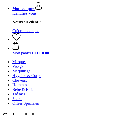
Mon compte
Identifiez-vous
Nouveau client ?
Créer un compte
Mon panier
CHF 0.00
Marques
Visage
Maquillage
Hygiène & Corps
Cheveux
Hommes
Bébé & Enfant
Thèmes
Soleil
Offres Spéciales