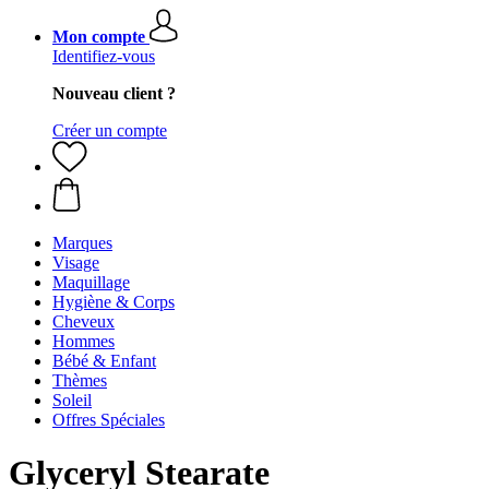
Mon compte
Identifiez-vous
Nouveau client ?
Créer un compte
Marques
Visage
Maquillage
Hygiène & Corps
Cheveux
Hommes
Bébé & Enfant
Thèmes
Soleil
Offres Spéciales
Glyceryl Stearate