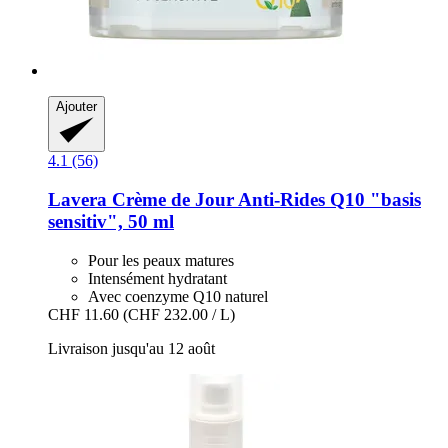
Ajouter
4.1 (56)
Lavera
Crème de Jour Anti-​Rides Q10 "basis
sensitiv", 50 ml
Pour les peaux matures
Intensément hydratant
Avec coenzyme Q10 naturel
CHF 11.60
(CHF 232.00 / L)
Livraison jusqu'au 12 août