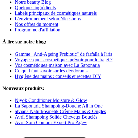
Notre beauty Blog
Quelques ingrédients
Labels principaux de cosmétiques naturels
L'environnement selon Niceshops
Nos offres du moment
Programme d'affiliation
À lire sur notre blog:
Gamme "Anti-Ageing Prebiotic" de farfalla à l'iris
Voyage : quels cosmétiques prévoir pour le trajet ?
Vos cosmétiques-maison avec La Saponaria
Ce qu'il faut savoir sur les déodorants
Hygiène des mains : conseils et recettes DIY
Nouveaux produits:
Niyok Conditioner Moisture & Glow
La Saponaria Shampoing-Douche All in One
alviana Naturkosmetik Crème Mains & Ongles
Avril Shampoing Solide Cheveux Bouclés
Avril Soin Contour Expert Pro Âge+