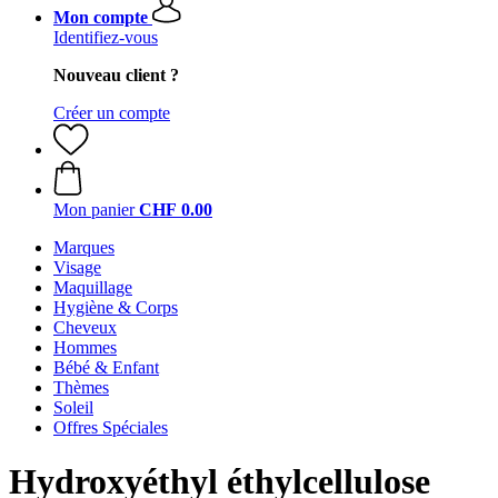
Mon compte
Identifiez-vous
Nouveau client ?
Créer un compte
Mon panier
CHF 0.00
Marques
Visage
Maquillage
Hygiène & Corps
Cheveux
Hommes
Bébé & Enfant
Thèmes
Soleil
Offres Spéciales
Hydroxyéthyl éthylcellulose