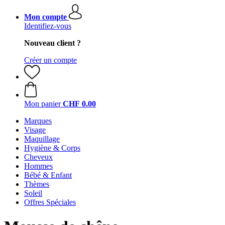
Mon compte
Identifiez-vous
Nouveau client ?
Créer un compte
Mon panier
CHF 0.00
Marques
Visage
Maquillage
Hygiène & Corps
Cheveux
Hommes
Bébé & Enfant
Thèmes
Soleil
Offres Spéciales