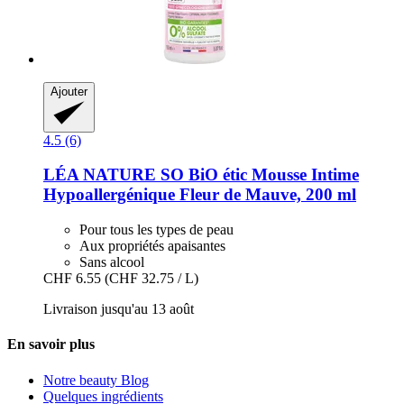
Ajouter
4.5 (6)
LÉA NATURE SO BiO étic
Mousse Intime
Hypoallergénique Fleur de Mauve, 200 ml
Pour tous les types de peau
Aux propriétés apaisantes
Sans alcool
CHF 6.55
(CHF 32.75 / L)
Livraison jusqu'au 13 août
En savoir plus
Notre beauty Blog
Quelques ingrédients