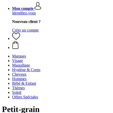
Mon compte
Identifiez-vous
Nouveau client ?
Créer un compte
Marques
Visage
Maquillage
Hygiène & Corps
Cheveux
Hommes
Bébé & Enfant
Thèmes
Soleil
Offres Spéciales
Petit-grain