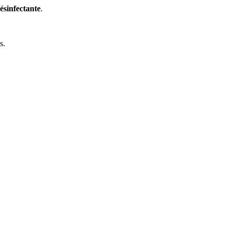
ésinfectante
.
s.