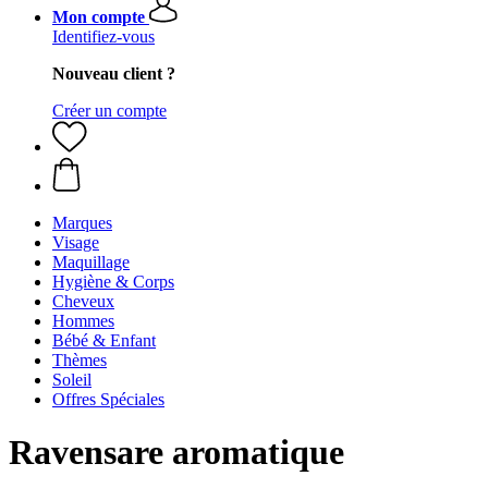
Mon compte
Identifiez-vous
Nouveau client ?
Créer un compte
Marques
Visage
Maquillage
Hygiène & Corps
Cheveux
Hommes
Bébé & Enfant
Thèmes
Soleil
Offres Spéciales
Ravensare aromatique