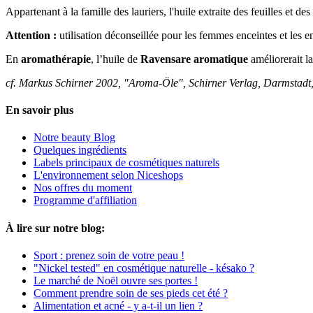
Appartenant à la famille des lauriers, l'huile extraite des feuilles et 
Attention :
utilisation déconseillée pour les femmes enceintes et les 
En
aromathérapie
, l’huile de
Ravensare aromatique
améliorerait la
cf. Markus Schirner 2002, "Aroma-Öle", Schirner Verlag, Darmstadt,
En savoir plus
Notre beauty Blog
Quelques ingrédients
Labels principaux de cosmétiques naturels
L'environnement selon Niceshops
Nos offres du moment
Programme d'affiliation
À lire sur notre blog:
Sport : prenez soin de votre peau !
"Nickel tested" en cosmétique naturelle - késako ?
Le marché de Noël ouvre ses portes !
Comment prendre soin de ses pieds cet été ?
Alimentation et acné - y a-t-il un lien ?