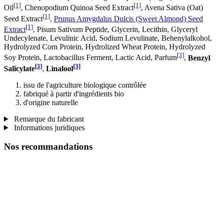
[1]
[1]
Oil
, Chenopodium Quinoa Seed Extract
, Avena Sativa (Oat)
[1]
Seed Extract
,
Prunus Amygdalus Dulcis (Sweet Almond) Seed
[1]
Extract
, Pisum Sativum Peptide, Glycerin, Lecithin, Glyceryl
Undecylenate, Levulinic Acid, Sodium Levulinate, Behenylalkohol,
Hydrolyzed Corn Protein, Hydrolized Wheat Protein, Hydrolyzed
[3]
Soy Protein, Lactobacillus Ferment, Lactic Acid, Parfum
,
Benzyl
[3]
[3]
Salicylate
,
Linalool
issu de l'agriculture biologique contrôlée
fabriqué à partir d'ingrédients bio
d'origine naturelle
Remarque du fabricant
Informations juridiques
Nos recommandations