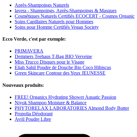
Après-Shampoings Naturels
lavera - Shampoings, Après-Shampoings & Masques
Cosmétiques Naturels Certifiés ECOCERT - Cosmos Organic
Soins Capillaires Naturels pour Hommes
Soins pour Homme Certifiés Vegan Society
Ecco Verde, c'est par exemple:
PRIMAVERA
Demmers Teehaus T-Bag BIO Verveine
Miss Trucco Disques pour le Visage
Eliah Sahil Poudre de Douche Bio Coco Hibiscus
Green Skincare Contour des Yeux JEUNESSE
Nouveaux produits:
FREE! Organics Hydrating Shower Aquatic Passion
Niyok Shampoo Moisture & Balance
PHYTORELAX LABORATORIES Almond Body Butter
Propolia Déodorant
Avril Poudre Libre