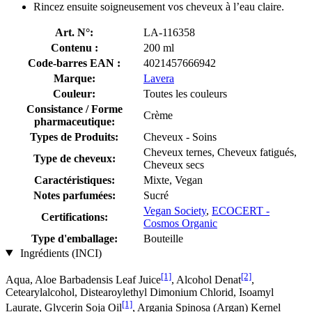
Rincez ensuite soigneusement vos cheveux à l’eau claire.
Art. N°:
LA-116358
Contenu :
200 ml
Code-barres EAN :
4021457666942
Marque:
Lavera
Couleur:
Toutes les couleurs
Consistance / Forme
Crème
pharmaceutique:
Types de Produits:
Cheveux - Soins
Cheveux ternes, Cheveux fatigués,
Type de cheveux:
Cheveux secs
Caractéristiques:
Mixte, Vegan
Notes parfumées:
Sucré
Vegan Society
,
ECOCERT -
Certifications:
Cosmos Organic
Type d'emballage:
Bouteille
Ingrédients (INCI)
[1]
[2]
Aqua, Aloe Barbadensis Leaf Juice
, Alcohol Denat
,
Cetearylalcohol, Distearoylethyl Dimonium Chlorid, Isoamyl
[1]
Laurate, Glycerin Soja Oil
, Argania Spinosa (Argan) Kernel