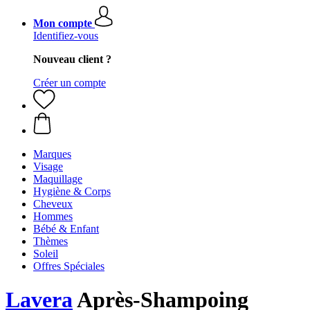
Mon compte
Identifiez-vous
Nouveau client ?
Créer un compte
Marques
Visage
Maquillage
Hygiène & Corps
Cheveux
Hommes
Bébé & Enfant
Thèmes
Soleil
Offres Spéciales
Lavera
Après-Shampoing