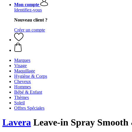
Mon compte
Identifiez-vous
Nouveau client ?
Créer un compte
Marques
Visage
Maquillage
Hygiène & Corps
Cheveux
Hommes
Bébé & Enfant
Thèmes
Soleil
Offres Spéciales
Lavera
Leave-in Spray Smooth &